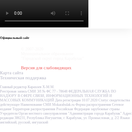
Официальный сайт
© 2007-2020
Муниципальное образование
"Городской округ город Карабулак"
Версия для слабовидящих
Карта сайта
Техническая поддержка
Главный редактор Карахоев Х-М.М.
Реестровая запись СМИ ЭЛ № ФС 77 - 78648 ФЕДЕРАЛЬНАЯ СЛУЖБА ПО
НАДЗОРУ В СФЕРЕ СВЯЗИ, ИНФОРМАЦИОННЫХ ТЕХНОЛОГИЙ И
МАССОВЫХ КОММУНИКАЦИЙ Дата регистрации 10.07.2020 Статус свидетельства
действующее Наименование СМИ Mokarabulak.ru Форма распространения Сетевое
издание Территория распространения Российская Федерация зарубежные страны
Учредители Орган местного самоуправления "Администрация города Карабулак" Адрес
редакции 386231, Республика Ингушетия, г. Карабулак, ул. Промысловая, д. 2/2 Языки
английский, русский, ингушский