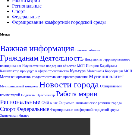
Работа мэрии
Региональные
Спорт
Федеральные
Формирование комфортной городской среды
Метки
Важная информация
Главные события
Гражданам
Деятельность
Документы территориального
планирования
История Карабулака
Имущественная поддержка объектов МСП
Культура
Калькулятор процедур в сфере строительства
Материалы Корпорации МСП
Муниципалитет
Местные нормативы градостроительного проектирования
Новости города
Официальный
Муниципальный контроль
Работа мэрии
комментарий
Подкасты
Пресс-центр
Региональные
СМИ о нас
Социально-экономическое развитие города
Спорт
Федеральные
Формирование комфортной городской среды
Экономика и бизнес