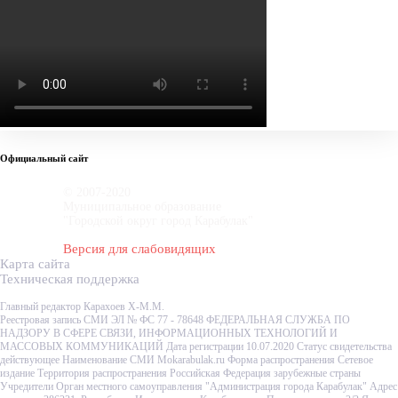
Официальный сайт
© 2007-2020
Муниципальное образование
"Городской округ город Карабулак"
Версия для слабовидящих
Карта сайта
Техническая поддержка
Главный редактор Карахоев Х-М.М.
Реестровая запись СМИ ЭЛ № ФС 77 - 78648 ФЕДЕРАЛЬНАЯ СЛУЖБА ПО
НАДЗОРУ В СФЕРЕ СВЯЗИ, ИНФОРМАЦИОННЫХ ТЕХНОЛОГИЙ И
МАССОВЫХ КОММУНИКАЦИЙ Дата регистрации 10.07.2020 Статус свидетельства
действующее Наименование СМИ Mokarabulak.ru Форма распространения Сетевое
издание Территория распространения Российская Федерация зарубежные страны
Учредители Орган местного самоуправления "Администрация города Карабулак" Адрес