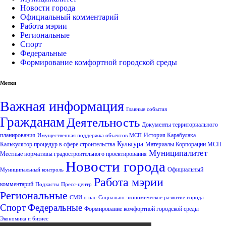
Новости города
Официальный комментарий
Работа мэрии
Региональные
Спорт
Федеральные
Формирование комфортной городской среды
Метки
Важная информация
Главные события
Гражданам
Деятельность
Документы территориального
планирования
История Карабулака
Имущественная поддержка объектов МСП
Культура
Калькулятор процедур в сфере строительства
Материалы Корпорации МСП
Муниципалитет
Местные нормативы градостроительного проектирования
Новости города
Официальный
Муниципальный контроль
Работа мэрии
комментарий
Подкасты
Пресс-центр
Региональные
СМИ о нас
Социально-экономическое развитие города
Спорт
Федеральные
Формирование комфортной городской среды
Экономика и бизнес