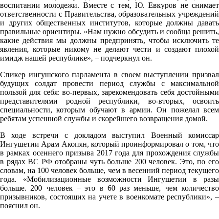
воспитании молодежи. Вместе с тем, Ю. Евкуров не снимает
ответственности с Правительства, образовательных учреждений
и других общественных институтов, которые должны давать
правильные ориентиры. «Нам нужно обсудить и сообща решить,
какие действия мы должны предпринять, чтобы исключить те
явления, которые никому не делают чести и создают плохой
имидж нашей республике», – подчеркнул он.
Спикер ингушского парламента в своем выступлении призвал
будущих солдат провести период службы с максимальной
пользой для себя: во-первых, зарекомендовать себя достойными
представителями родной республики, во-вторых, освоить
специальности, которым обучают в армии. Он пожелал всем
ребятам успешной службы и скорейшего возвращения домой.
В ходе встречи с докладом выступил Военный комиссар
Ингушетии Арам Акопян, который проинформировал о том, что
в рамках осеннего призыва 2017 года для прохождения службы
в рядах ВС РФ отобраны чуть больше 200 человек. Это, по его
словам, на 100 человек больше, чем в весенний период текущего
года. «Мобилизационные возможности Ингушетии в разы
больше. 200 человек – это в 60 раз меньше, чем количество
призывников, состоящих на учете в военкомате республики», –
пояснил он.