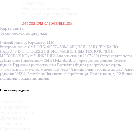
© 2007-2020
Муниципальное образование
"Городской округ город Карабулак"
Версия для слабовидящих
Карта сайта
Техническая поддержка
Главный редактор Карахоев Х-М.М.
Реестровая запись СМИ ЭЛ № ФС 77 - 78648 ФЕДЕРАЛЬНАЯ СЛУЖБА ПО
НАДЗОРУ В СФЕРЕ СВЯЗИ, ИНФОРМАЦИОННЫХ ТЕХНОЛОГИЙ И
МАССОВЫХ КОММУНИКАЦИЙ Дата регистрации 10.07.2020 Статус свидетельства
действующее Наименование СМИ Mokarabulak.ru Форма распространения Сетевое
издание Территория распространения Российская Федерация зарубежные страны
Учредители Орган местного самоуправления "Администрация города Карабулак" Адрес
редакции 386231, Республика Ингушетия, г. Карабулак, ул. Промысловая, д. 2/2 Языки
английский, русский, ингушский
Основные разделы
Пресс-центр
О Карабулаке
Муниципалитет
Деятельность
Гражданам
Обратная связь