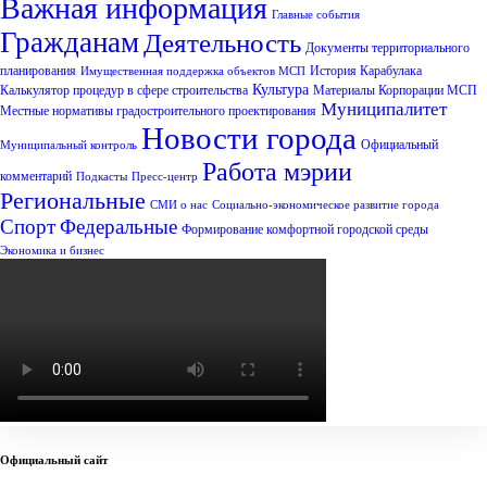
Важная информация
Главные события
Гражданам
Деятельность
Документы территориального
планирования
История Карабулака
Имущественная поддержка объектов МСП
Культура
Калькулятор процедур в сфере строительства
Материалы Корпорации МСП
Муниципалитет
Местные нормативы градостроительного проектирования
Новости города
Официальный
Муниципальный контроль
Работа мэрии
комментарий
Подкасты
Пресс-центр
Региональные
СМИ о нас
Социально-экономическое развитие города
Спорт
Федеральные
Формирование комфортной городской среды
Экономика и бизнес
Официальный сайт