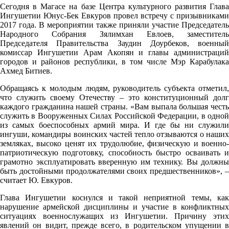
Сегодня в Магасе на базе Центра культурного развития Глава
Ингушетии Юнус-Бек Евкуров провел встречу с призывниками
2017 года. В мероприятии также приняли участие Председатель
Народного Собрания Зялимхан Евлоев, заместитель
Председателя Правительства Заудин Доурбеков, военный
комиссар Ингушетии Арам Акопян и главы администраций
городов и районов республики, в том числе Мэр Карабулака
Ахмед Битиев.
Обращаясь к молодым людям, руководитель субъекта отметил,
что служить своему Отечеству – это конституционный долг
каждого гражданина нашей страны. «Вам выпала большая честь
служить в Вооруженных Силах Российской Федерации, в одной
из самых боеспособных армий мира. И где бы ни служили
ингуши, командиры воинских частей тепло отзываются о наших
земляках, высоко ценят их трудолюбие, физическую и военно-
патриотическую подготовку, способность быстро осваивать и
грамотно эксплуатировать вверенную им технику. Вы должны
быть достойными продолжателями своих предшественников», –
считает Ю. Евкуров.
Глава Ингушетии коснулся и такой неприятной темы, как
нарушение армейской дисциплины и участие в конфликтных
ситуациях военнослужащих из Ингушетии. Причину этих
явлений он видит, прежде всего, в родительском упущении в