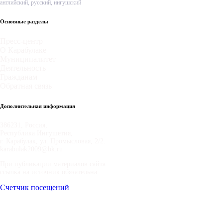
английский, русский, ингушский
Основные разделы
Пресс-центр
О Карабулаке
Муниципалитет
Деятельность
Гражданам
Обратная связь
Дополнительная информация
386231, Россия,
Республика Ингушетия,
г. Карабулак, ул. Промысловая, 2/2.
karabulak2009@bk.ru
При публикации материалов сайта
ссылка на источник обязательна.
Счетчик посещений