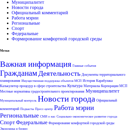
Муниципалитет
Новости города
Официальный комментарий
Работа мэрии
Региональные
Спорт
Федеральные
Формирование комфортной городской среды
Метки
Важная информация
Главные события
Гражданам
Деятельность
Документы территориального
планирования
История Карабулака
Имущественная поддержка объектов МСП
Культура
Калькулятор процедур в сфере строительства
Материалы Корпорации МСП
Муниципалитет
Местные нормативы градостроительного проектирования
Новости города
Официальный
Муниципальный контроль
Работа мэрии
комментарий
Подкасты
Пресс-центр
Региональные
СМИ о нас
Социально-экономическое развитие города
Спорт
Федеральные
Формирование комфортной городской среды
Экономика и бизнес