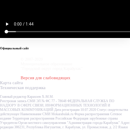
Официальный сайт
© 2007-2020
Муниципальное образование
"Городской округ город Карабулак"
Версия для слабовидящих
Карта сайта
Техническая поддержка
Главный редактор Карахоев Х-М.М.
Реестровая запись СМИ ЭЛ № ФС 77 - 78648 ФЕДЕРАЛЬНАЯ СЛУЖБА ПО
НАДЗОРУ В СФЕРЕ СВЯЗИ, ИНФОРМАЦИОННЫХ ТЕХНОЛОГИЙ И
МАССОВЫХ КОММУНИКАЦИЙ Дата регистрации 10.07.2020 Статус свидетельства
действующее Наименование СМИ Mokarabulak.ru Форма распространения Сетевое
издание Территория распространения Российская Федерация зарубежные страны
Учредители Орган местного самоуправления "Администрация города Карабулак" Адрес
редакции 386231, Республика Ингушетия, г. Карабулак, ул. Промысловая, д. 2/2 Языки