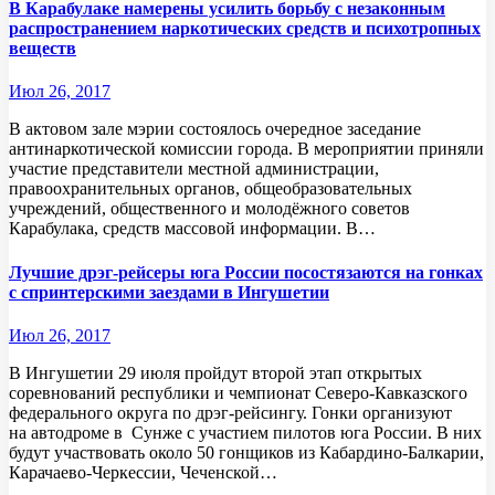
В Карабулаке намерены усилить борьбу с незаконным
распространением наркотических средств и психотропных
веществ
Июл 26, 2017
В актовом зале мэрии состоялось очередное заседание
антинаркотической комиссии города. В мероприятии приняли
участие представители местной администрации,
правоохранительных органов, общеобразовательных
учреждений, общественного и молодёжного советов
Карабулака, средств массовой информации. В…
Лучшие дрэг-рейсеры юга России посостязаются на гонках
с спринтерскими заездами в Ингушетии
Июл 26, 2017
В Ингушетии 29 июля пройдут второй этап открытых
соревнований республики и чемпионат Северо-Кавказского
федерального округа по дрэг-рейсингу. Гонки организуют
на автодроме в Сунже с участием пилотов юга России. В них
будут участвовать около 50 гонщиков из Кабардино-Балкарии,
Карачаево-Черкессии, Чеченской…