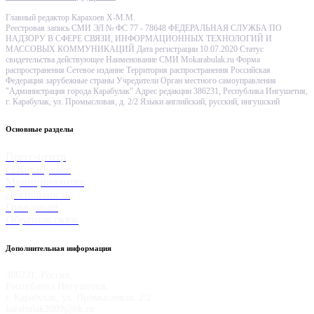
Главный редактор Карахоев Х-М.М.
Реестровая запись СМИ ЭЛ № ФС 77 - 78648 ФЕДЕРАЛЬНАЯ СЛУЖБА ПО
НАДЗОРУ В СФЕРЕ СВЯЗИ, ИНФОРМАЦИОННЫХ ТЕХНОЛОГИЙ И
МАССОВЫХ КОММУНИКАЦИЙ Дата регистрации 10.07.2020 Статус
свидетельства действующее Наименование СМИ Mokarabulak.ru Форма
распространения Сетевое издание Территория распространения Российская
Федерация зарубежные страны Учредители Орган местного самоуправления
"Администрация города Карабулак" Адрес редакции 386231, Республика Ингушетия,
г. Карабулак, ул. Промысловая, д. 2/2 Языки английский, русский, ингушский
Основные разделы
Пресс-центр
О Карабулаке
Муниципалитет
Деятельность
Гражданам
Обратная связь
Дополнительная информация
386231, Россия,
Республика Ингушетия,
г. Карабулак, ул. Промысловая, 2/2.
karabulak2009@bk.ru