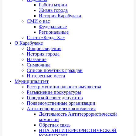
Работа мэрии
Жизнь города
История Карабулака
СМИ о нас
Федеральные
Региональные
Газета «Керда Ха»
О Карабулаке
Общие сведения
История города
Название
Символика
Список почётных граждан
Интересные места
Муниципалитет
Реестр муниципального имущества
Разъяснение прокуратуры
Городской совет депутатов
Подведомственные организации
Антитеррористическая комиссия
Деятельность Антитеррористической
комиссии
Обратная связь
НПА АНТИТЕРРОРИСТИЧЕСКОЙ
КОМИССИИ