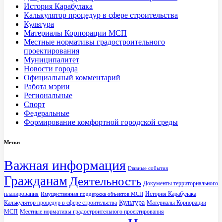
История Карабулака
Калькулятор процедур в сфере строительства
Культура
Материалы Корпорации МСП
Местные нормативы градостроительного
проектирования
Муниципалитет
Новости города
Официальный комментарий
Работа мэрии
Региональные
Спорт
Федеральные
Формирование комфортной городской среды
Метки
Важная информация
Главные события
Гражданам
Деятельность
Документы территориального
планирования
История Карабулака
Имущественная поддержка объектов МСП
Культура
Калькулятор процедур в сфере строительства
Материалы Корпорации
МСП
Местные нормативы градостроительного проектирования