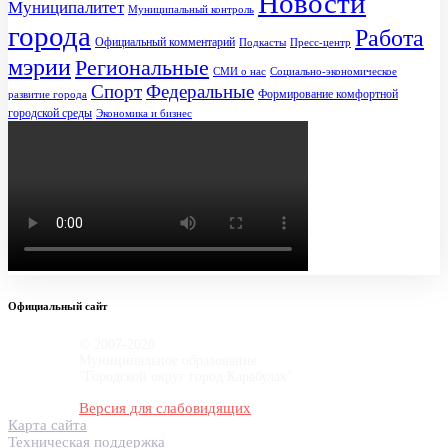
Новости
Муниципалитет
Муниципальный контроль
города
Работа
Официальный комментарий
Подкасты
Пресс-центр
мэрии
Региональные
СМИ о нас
Социально-экономическое
Спорт
Федеральные
Формирование комфортной
развитие города
городской среды
Экономика и бизнес
Официальный сайт
© 2007-2020
Муниципальное образование
"Городской округ город Карабулак"
Версия для слабовидящих
Карта сайта
Техническая поддержка