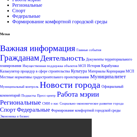
Региональные
Спорт
Федеральные
Формирование комфортной городской среды
Метки
Важная информация
Главные события
Гражданам
Деятельность
Документы территориального
планирования
История Карабулака
Имущественная поддержка объектов МСП
Культура
Калькулятор процедур в сфере строительства
Материалы Корпорации МСП
Муниципалитет
Местные нормативы градостроительного проектирования
Новости города
Официальный
Муниципальный контроль
Работа мэрии
комментарий
Подкасты
Пресс-центр
Региональные
СМИ о нас
Социально-экономическое развитие города
Спорт
Федеральные
Формирование комфортной городской среды
Экономика и бизнес