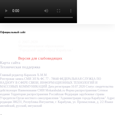
Официальный сайт
© 2007-2020
Муниципальное образование
"Городской округ город Карабулак"
Версия для слабовидящих
Карта сайта
Техническая поддержка
Главный редактор Карахоев Х-М.М.
Реестровая запись СМИ ЭЛ № ФС 77 - 78648 ФЕДЕРАЛЬНАЯ СЛУЖБА ПО
НАДЗОРУ В СФЕРЕ СВЯЗИ, ИНФОРМАЦИОННЫХ ТЕХНОЛОГИЙ И
МАССОВЫХ КОММУНИКАЦИЙ Дата регистрации 10.07.2020 Статус свидетельства
действующее Наименование СМИ Mokarabulak.ru Форма распространения Сетевое
издание Территория распространения Российская Федерация зарубежные страны
Учредители Орган местного самоуправления "Администрация города Карабулак" Адрес
редакции 386231, Республика Ингушетия, г. Карабулак, ул. Промысловая, д. 2/2 Языки
английский, русский, ингушский