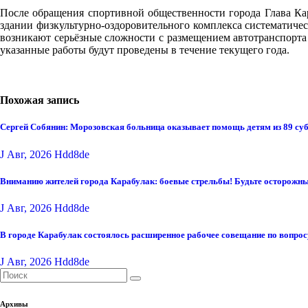
После обращения спортивной общественности города Глава Кар
здании физкультурно-оздоровительного комплекса систематичес
возникают серьёзные сложности с размещением автотранспорта г
указанные работы будут проведены в течение текущего года.
Похожая запись
Сергей Собянин: Морозовская больница оказывает помощь детям из 89 су
J Авг, 2026
Hdd8de
Вниманию жителей города Карабулак: боевые стрельбы! Будьте осторожны
J Авг, 2026
Hdd8de
В городе Карабулак состоялось расширенное рабочее совещание по вопро
J Авг, 2026
Hdd8de
Архивы