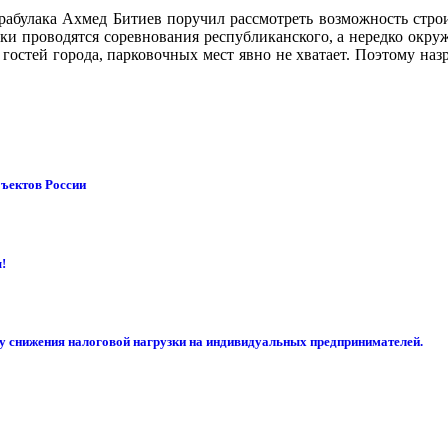
абулака Ахмед Битиев поручил рассмотреть возможность строи
ки проводятся соревнования республиканского, а нередко окру
остей города, парковочных мест явно не хватает. Поэтому назр
бъектов России
!
су снижения налоговой нагрузки на индивидуальных предпринимателей.