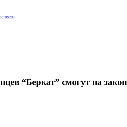
асности
нцев “Беркат” смогут на зако