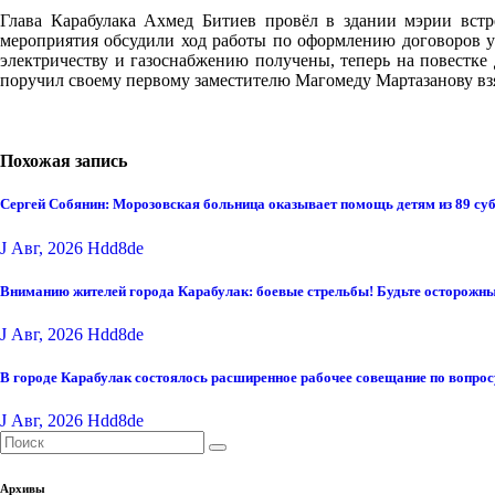
Глава Карабулака Ахмед Битиев провёл в здании мэрии вст
мероприятия обсудили ход работы по оформлению договоров у
электричеству и газоснабжению получены, теперь на повестке
поручил своему первому заместителю Магомеду Мартазанову взят
Похожая запись
Сергей Собянин: Морозовская больница оказывает помощь детям из 89 су
J Авг, 2026
Hdd8de
Вниманию жителей города Карабулак: боевые стрельбы! Будьте осторожны
J Авг, 2026
Hdd8de
В городе Карабулак состоялось расширенное рабочее совещание по вопро
J Авг, 2026
Hdd8de
Архивы