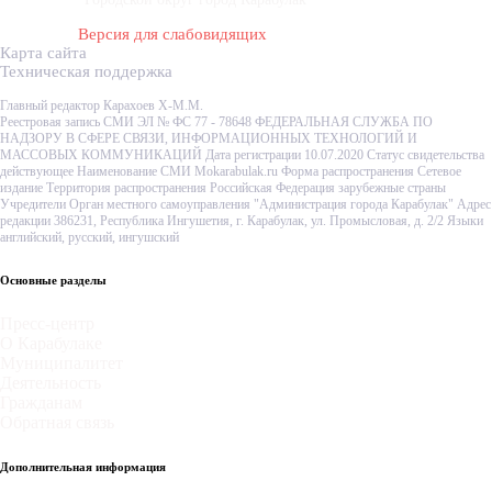
Версия для слабовидящих
Карта сайта
Техническая поддержка
Главный редактор Карахоев Х-М.М.
Реестровая запись СМИ ЭЛ № ФС 77 - 78648 ФЕДЕРАЛЬНАЯ СЛУЖБА ПО
НАДЗОРУ В СФЕРЕ СВЯЗИ, ИНФОРМАЦИОННЫХ ТЕХНОЛОГИЙ И
МАССОВЫХ КОММУНИКАЦИЙ Дата регистрации 10.07.2020 Статус свидетельства
действующее Наименование СМИ Mokarabulak.ru Форма распространения Сетевое
издание Территория распространения Российская Федерация зарубежные страны
Учредители Орган местного самоуправления "Администрация города Карабулак" Адрес
редакции 386231, Республика Ингушетия, г. Карабулак, ул. Промысловая, д. 2/2 Языки
английский, русский, ингушский
Основные разделы
Пресс-центр
О Карабулаке
Муниципалитет
Деятельность
Гражданам
Обратная связь
Дополнительная информация