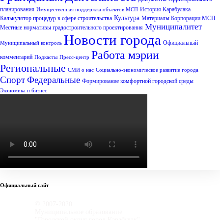
планирования
История Карабулака
Имущественная поддержка объектов МСП
Культура
Калькулятор процедур в сфере строительства
Материалы Корпорации МСП
Муниципалитет
Местные нормативы градостроительного проектирования
Новости города
Официальный
Муниципальный контроль
Работа мэрии
комментарий
Подкасты
Пресс-центр
Региональные
СМИ о нас
Социально-экономическое развитие города
Спорт
Федеральные
Формирование комфортной городской среды
Экономика и бизнес
Официальный сайт
© 2007-2020
Муниципальное образование
"Городской округ город Карабулак"