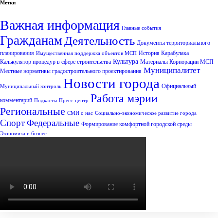
Метки
Важная информация
Главные события
Гражданам
Деятельность
Документы территориального
планирования
История Карабулака
Имущественная поддержка объектов МСП
Культура
Калькулятор процедур в сфере строительства
Материалы Корпорации МСП
Муниципалитет
Местные нормативы градостроительного проектирования
Новости города
Официальный
Муниципальный контроль
Работа мэрии
комментарий
Подкасты
Пресс-центр
Региональные
СМИ о нас
Социально-экономическое развитие города
Спорт
Федеральные
Формирование комфортной городской среды
Экономика и бизнес