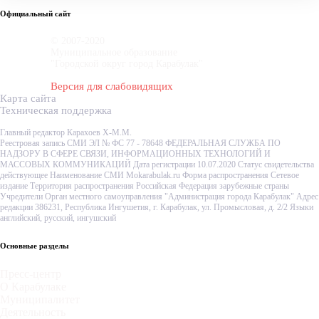
Официальный сайт
© 2007-2020
Муниципальное образование
"Городской округ город Карабулак"
Версия для слабовидящих
Карта сайта
Техническая поддержка
Главный редактор Карахоев Х-М.М.
Реестровая запись СМИ ЭЛ № ФС 77 - 78648 ФЕДЕРАЛЬНАЯ СЛУЖБА ПО
НАДЗОРУ В СФЕРЕ СВЯЗИ, ИНФОРМАЦИОННЫХ ТЕХНОЛОГИЙ И
МАССОВЫХ КОММУНИКАЦИЙ Дата регистрации 10.07.2020 Статус свидетельства
действующее Наименование СМИ Mokarabulak.ru Форма распространения Сетевое
издание Территория распространения Российская Федерация зарубежные страны
Учредители Орган местного самоуправления "Администрация города Карабулак" Адрес
редакции 386231, Республика Ингушетия, г. Карабулак, ул. Промысловая, д. 2/2 Языки
английский, русский, ингушский
Основные разделы
Пресс-центр
О Карабулаке
Муниципалитет
Деятельность