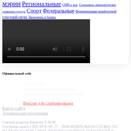
мэрии
Региональные
СМИ о нас
Социально-экономическое
Спорт
Федеральные
Формирование комфортной
развитие города
городской среды
Экономика и бизнес
Официальный сайт
© 2007-2020
Муниципальное образование
"Городской округ город Карабулак"
Версия для слабовидящих
Карта сайта
Техническая поддержка
Главный редактор Карахоев Х-М.М.
Реестровая запись СМИ ЭЛ № ФС 77 - 78648 ФЕДЕРАЛЬНАЯ СЛУЖБА ПО
НАДЗОРУ В СФЕРЕ СВЯЗИ, ИНФОРМАЦИОННЫХ ТЕХНОЛОГИЙ И