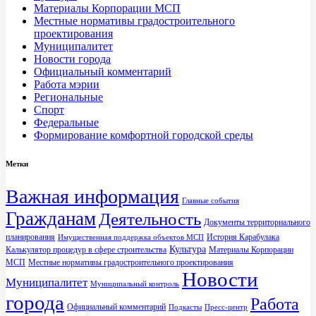
Материалы Корпорации МСП
Местные нормативы градостроительного
проектирования
Муниципалитет
Новости города
Официальный комментарий
Работа мэрии
Региональные
Спорт
Федеральные
Формирование комфортной городской среды
Метки
Важная информация
Главные события
Гражданам
Деятельность
Документы территориального
планирования
История Карабулака
Имущественная поддержка объектов МСП
Культура
Калькулятор процедур в сфере строительства
Материалы Корпорации
МСП
Местные нормативы градостроительного проектирования
Новости
Муниципалитет
Муниципальный контроль
города
Работа
Официальный комментарий
Подкасты
Пресс-центр