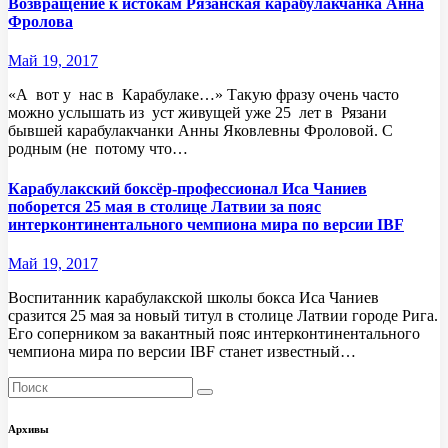
Возвращение к истокам Рязанская карабулакчанка Анна
Фролова
Май 19, 2017
«А вот у нас в Карабулаке…» Такую фразу очень часто
можно услышать из уст живущей уже 25 лет в Рязани
бывшей карабулакчанки Анны Яковлевны Фроловой. С
родным (не потому что…
Карабулакский боксёр-профессионал Иса Чаниев
поборется 25 мая в столице Латвии за пояс
интерконтинентального чемпиона мира по версии IBF
Май 19, 2017
Воспитанник карабулакской школы бокса Иса Чаниев
сразится 25 мая за новый титул в столице Латвии городе Рига.
Его соперником за вакантный пояс интерконтинентального
чемпиона мира по версии IBF станет известный…
Архивы