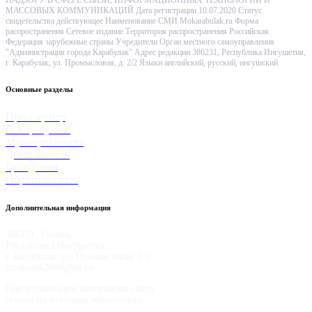
МАССОВЫХ КОММУНИКАЦИЙ Дата регистрации 10.07.2020 Статус
свидетельства действующее Наименование СМИ Mokarabulak.ru Форма
распространения Сетевое издание Территория распространения Российская
Федерация зарубежные страны Учредители Орган местного самоуправления
"Администрация города Карабулак" Адрес редакции 386231, Республика Ингушетия,
г. Карабулак, ул. Промысловая, д. 2/2 Языки английский, русский, ингушский
Основные разделы
Пресс-центр
О Карабулаке
Муниципалитет
Деятельность
Гражданам
Обратная связь
Дополнительная информация
386231, Россия,
Республика Ингушетия,
г. Карабулак, ул. Промысловая, 2/2.
karabulak2009@bk.ru
При публикации материалов сайта
ссылка на источник обязательна.