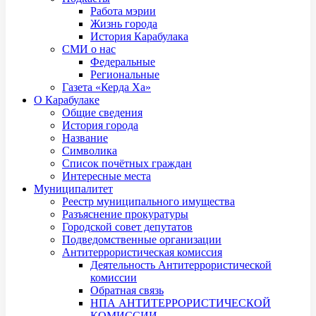
Работа мэрии
Жизнь города
История Карабулака
СМИ о нас
Федеральные
Региональные
Газета «Керда Ха»
О Карабулаке
Общие сведения
История города
Название
Символика
Список почётных граждан
Интересные места
Муниципалитет
Реестр муниципального имущества
Разъяснение прокуратуры
Городской совет депутатов
Подведомственные организации
Антитеррористическая комиссия
Деятельность Антитеррористической
комиссии
Обратная связь
НПА АНТИТЕРРОРИСТИЧЕСКОЙ
КОМИССИИ