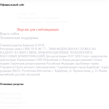
Официальный сайт
© 2007-2020
Муниципальное образование
"Городской округ город Карабулак"
Версия для слабовидящих
Карта сайта
Техническая поддержка
Главный редактор Карахоев Х-М.М.
Реестровая запись СМИ ЭЛ № ФС 77 - 78648 ФЕДЕРАЛЬНАЯ СЛУЖБА ПО
НАДЗОРУ В СФЕРЕ СВЯЗИ, ИНФОРМАЦИОННЫХ ТЕХНОЛОГИЙ И
МАССОВЫХ КОММУНИКАЦИЙ Дата регистрации 10.07.2020 Статус свидетельства
действующее Наименование СМИ Mokarabulak.ru Форма распространения Сетевое
издание Территория распространения Российская Федерация зарубежные страны
Учредители Орган местного самоуправления "Администрация города Карабулак" Адрес
редакции 386231, Республика Ингушетия, г. Карабулак, ул. Промысловая, д. 2/2 Языки
английский, русский, ингушский
Основные разделы
Пресс-центр
О Карабулаке
Муниципалитет
Деятельность