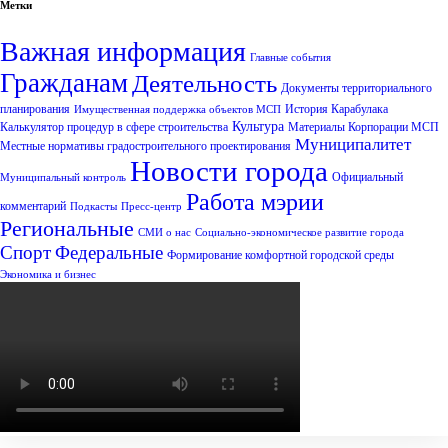
Метки
Важная информация
Главные события
Гражданам
Деятельность
Документы территориального
планирования
История Карабулака
Имущественная поддержка объектов МСП
Культура
Калькулятор процедур в сфере строительства
Материалы Корпорации МСП
Муниципалитет
Местные нормативы градостроительного проектирования
Новости города
Официальный
Муниципальный контроль
Работа мэрии
комментарий
Подкасты
Пресс-центр
Региональные
СМИ о нас
Социально-экономическое развитие города
Спорт
Федеральные
Формирование комфортной городской среды
Экономика и бизнес