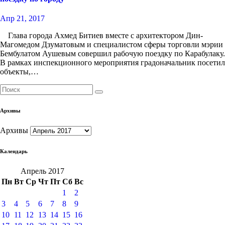
Апр 21, 2017
Глава города Ахмед Битиев вместе с архитектором Дин-
Магомедом Дзуматовым и специалистом сферы торговли мэрии
Бембулатом Аушевым совершил рабочую поездку по Карабулаку.
В рамках инспекционного мероприятия градоначальник посетил
объекты,…
Архивы
Архивы
Календарь
Апрель 2017
Пн
Вт
Ср
Чт
Пт
Сб
Вс
1
2
3
4
5
6
7
8
9
10
11
12
13
14
15
16