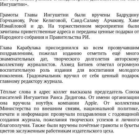
Ингушетии».
Грамоты Главы Ингушетии были вручены Бадрудину
Горчханову, Розе Келиговой, Саид-Саламу Арчакову, Хаве
Измайловой и др. На торжественном мероприятии были
зачитаны приветственные адреса и переданы ценные подарки от
Народного собрания и Правительства РИ.
Глава Карабулака присоединился ко всем прозвучавшим
поздравлениям, пожелал изданию отметить ещё много
знаменательных дат, творческого долголетия авторскому
коллективу журналистов. Ахмед Битиев отметил огромную
воспитательную роль издания для воспитания молодого
поколения. Градоначальник вручил от себя ценный подарок
главному редактору журнала.
Тёплые слова в адрес коллег высказала председатель Союза
писателей Ингушетии Раиса Дидигова. От имени организации
она вручила ноутбук компании Apple. От коллектива
Министерства по внешним связям, национальной политике,
печати и информации прозвучали поздравления с годовщиной
создания журнала, пожелания творческих успехов и личного
благополучия. Также были вручены почётные грамоты и букеты
цветов заслуженным работникам издательского цеха.