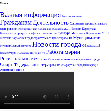
Метки
Важная информация
Главные события
Гражданам
Деятельность
Документы территориального
планирования
История Карабулака
Имущественная поддержка объектов МСП
Культура
Калькулятор процедур в сфере строительства
Материалы Корпорации МСП
Муниципалитет
Местные нормативы градостроительного проектирования
Новости города
Официальный
Муниципальный контроль
Работа мэрии
комментарий
Подкасты
Пресс-центр
Региональные
СМИ о нас
Социально-экономическое развитие города
Спорт
Федеральные
Формирование комфортной городской среды
Экономика и бизнес