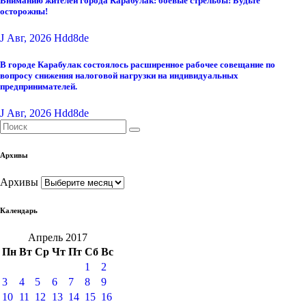
Вниманию жителей города Карабулак: боевые стрельбы! Будьте
осторожны!
J Авг, 2026
Hdd8de
В городе Карабулак состоялось расширенное рабочее совещание по
вопросу снижения налоговой нагрузки на индивидуальных
предпринимателей.
J Авг, 2026
Hdd8de
Архивы
Архивы
Календарь
Апрель 2017
Пн
Вт
Ср
Чт
Пт
Сб
Вс
1
2
3
4
5
6
7
8
9
10
11
12
13
14
15
16