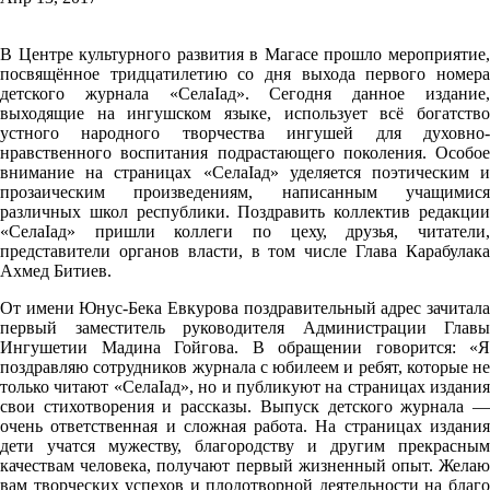
В Центре культурного развития в Магасе прошло мероприятие,
посвящённое тридцатилетию со дня выхода первого номера
детского журнала «СелаIад». Сегодня данное издание,
выходящие на ингушском языке, использует всё богатство
устного народного творчества ингушей для духовно-
нравственного воспитания подрастающего поколения. Особое
внимание на страницах «СелаIад» уделяется поэтическим и
прозаическим произведениям, написанным учащимися
различных школ республики. Поздравить коллектив редакции
«СелаIад» пришли коллеги по цеху, друзья, читатели,
представители органов власти, в том числе Глава Карабулака
Ахмед Битиев.
От имени Юнус-Бека Евкурова поздравительный адрес зачитала
первый заместитель руководителя Администрации Главы
Ингушетии Мадина Гойгова. В обращении говорится: «Я
поздравляю сотрудников журнала с юбилеем и ребят, которые не
только читают «СелаIад», но и публикуют на страницах издания
свои стихотворения и рассказы. Выпуск детского журнала —
очень ответственная и сложная работа. На страницах издания
дети учатся мужеству, благородству и другим прекрасным
качествам человека, получают первый жизненный опыт. Желаю
вам творческих успехов и плодотворной деятельности на благо