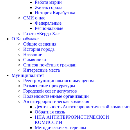
Работа мэрии
Жизнь города
История Карабулака
СМИ о нас
Федеральные
Региональные
Газета «Керда Ха»
О Карабулаке
Общие сведения
История города
Название
Символика
Список почётных граждан
Интересные места
Муниципалитет
Реестр муниципального имущества
Разъяснение прокуратуры
Городской совет депутатов
Подведомственные организации
Антитеррористическая комиссия
Деятельность Антитеррористической комиссии
Обратная связь
НПА АНТИТЕРРОРИСТИЧЕСКОЙ
КОМИССИИ
Методические материалы