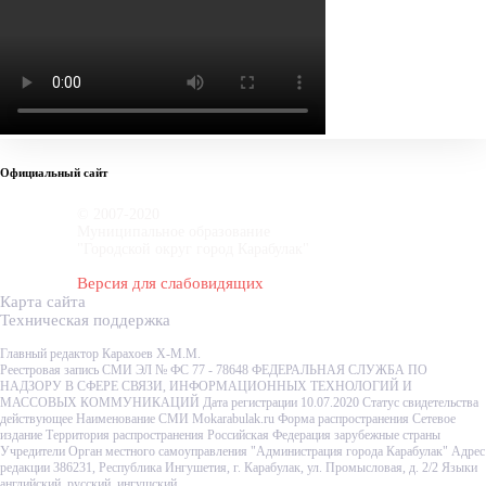
Официальный сайт
© 2007-2020
Муниципальное образование
"Городской округ город Карабулак"
Версия для слабовидящих
Карта сайта
Техническая поддержка
Главный редактор Карахоев Х-М.М.
Реестровая запись СМИ ЭЛ № ФС 77 - 78648 ФЕДЕРАЛЬНАЯ СЛУЖБА ПО
НАДЗОРУ В СФЕРЕ СВЯЗИ, ИНФОРМАЦИОННЫХ ТЕХНОЛОГИЙ И
МАССОВЫХ КОММУНИКАЦИЙ Дата регистрации 10.07.2020 Статус свидетельства
действующее Наименование СМИ Mokarabulak.ru Форма распространения Сетевое
издание Территория распространения Российская Федерация зарубежные страны
Учредители Орган местного самоуправления "Администрация города Карабулак" Адрес
редакции 386231, Республика Ингушетия, г. Карабулак, ул. Промысловая, д. 2/2 Языки
английский, русский, ингушский