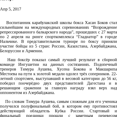
Апр 5, 2017
Воспитанник карабулакский школы бокса Хасан Боков стал
сильнейшим на международных соревнованиях “Возрождение
репрессированного балкарского народа”, прошедших с 27 марта
по 2 апреля на ринге спорткомплекса “Гладиатор” в городе
Нальчике. В представительном турнире по боксу приняли
участие бойцы из 5 стран: России, Казахстана, Азербайджана,
Белоруссии и Армении.
Наш боксёр показал самый лучший результат в сборной
команде Ингушетии на данных состязаниях. Подопечный
тренеров Тимура Аушева, Хусена Бокова и Макшарипа
Местоева на пути к золотой медали одолел трёх соперников. 22-
летний спортсмен, выступавший в весовой категории до 56 кг,
победил поочерёдно двух представителей Дагестана и в
решающим сражении за главную награду взял верх над
оппонентом из Азербайджана.
По словам Тимура Аушева, самым сложным для его ученика
получился полуфинальный бой, в котором ему противостоял
действующий обладатель Кубка России. Стартовый и
финальный поединки прошли с заметным перевесом