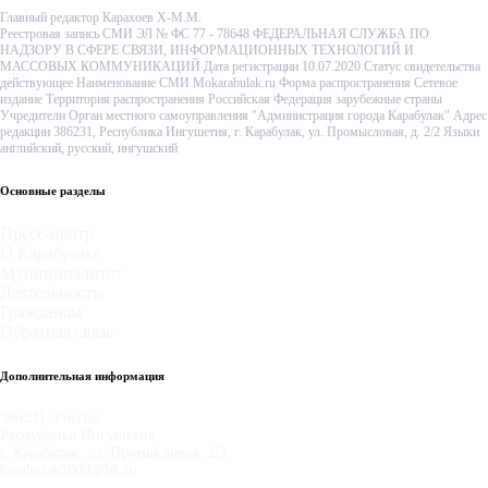
Главный редактор Карахоев Х-М.М.
Реестровая запись СМИ ЭЛ № ФС 77 - 78648 ФЕДЕРАЛЬНАЯ СЛУЖБА ПО
НАДЗОРУ В СФЕРЕ СВЯЗИ, ИНФОРМАЦИОННЫХ ТЕХНОЛОГИЙ И
МАССОВЫХ КОММУНИКАЦИЙ Дата регистрации 10.07.2020 Статус свидетельства
действующее Наименование СМИ Mokarabulak.ru Форма распространения Сетевое
издание Территория распространения Российская Федерация зарубежные страны
Учредители Орган местного самоуправления "Администрация города Карабулак" Адрес
редакции 386231, Республика Ингушетия, г. Карабулак, ул. Промысловая, д. 2/2 Языки
английский, русский, ингушский
Основные разделы
Пресс-центр
О Карабулаке
Муниципалитет
Деятельность
Гражданам
Обратная связь
Дополнительная информация
386231, Россия,
Республика Ингушетия,
г. Карабулак, ул. Промысловая, 2/2.
karabulak2009@bk.ru