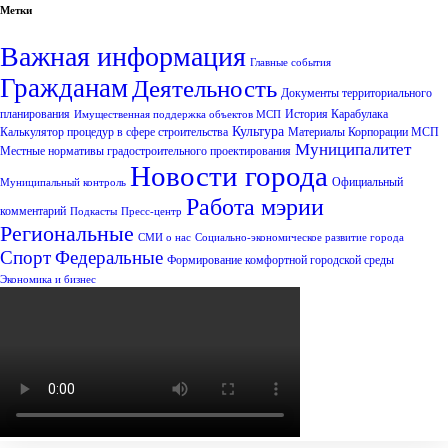
Метки
Важная информация
Главные события
Гражданам
Деятельность
Документы территориального
планирования
История Карабулака
Имущественная поддержка объектов МСП
Культура
Калькулятор процедур в сфере строительства
Материалы Корпорации МСП
Муниципалитет
Местные нормативы градостроительного проектирования
Новости города
Официальный
Муниципальный контроль
Работа мэрии
комментарий
Подкасты
Пресс-центр
Региональные
СМИ о нас
Социально-экономическое развитие города
Спорт
Федеральные
Формирование комфортной городской среды
Экономика и бизнес