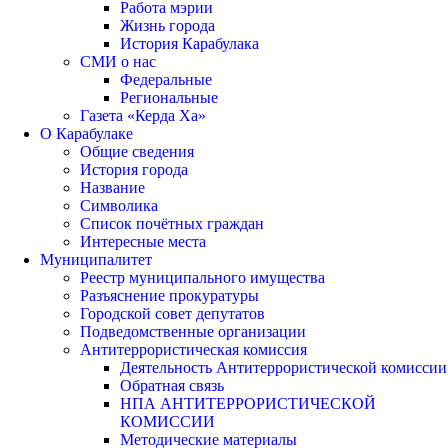
Работа мэрии
Жизнь города
История Карабулака
СМИ о нас
Федеральные
Региональные
Газета «Керда Ха»
О Карабулаке
Общие сведения
История города
Название
Символика
Список почётных граждан
Интересные места
Муниципалитет
Реестр муниципального имущества
Разъяснение прокуратуры
Городской совет депутатов
Подведомственные организации
Антитеррористическая комиссия
Деятельность Антитеррористической комиссии
Обратная связь
НПА АНТИТЕРРОРИСТИЧЕСКОЙ
КОМИССИИ
Методические материалы