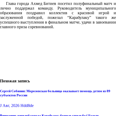
Глава города Ахмед Битиев посетил полуфинальный матч и
лично поддержал команду. Руководитель муниципального
образования поздравил коллектив с красивой игрой и
заслуженной победой, пожелал “Карабулаку” такого же
успешного выступления в финальном матче, удачи в завоевании
главного приза соревнований.
Похожая запись
Сергей Собянин: Морозовская больница оказывает помощь детям из 89
субъектов России
J Авг, 2026
Hdd8de
Вниманию жителей города Карабулак: боевые стрельбы! Будьте