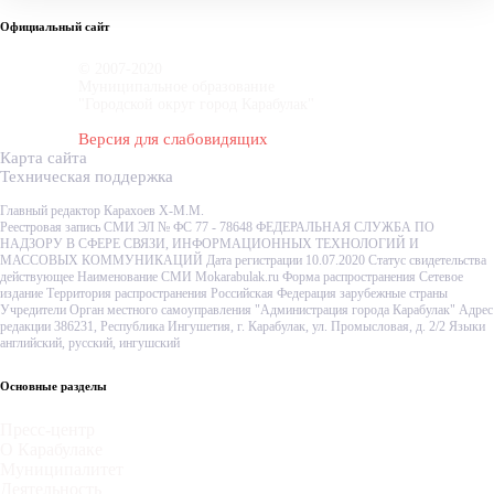
Официальный сайт
© 2007-2020
Муниципальное образование
"Городской округ город Карабулак"
Версия для слабовидящих
Карта сайта
Техническая поддержка
Главный редактор Карахоев Х-М.М.
Реестровая запись СМИ ЭЛ № ФС 77 - 78648 ФЕДЕРАЛЬНАЯ СЛУЖБА ПО
НАДЗОРУ В СФЕРЕ СВЯЗИ, ИНФОРМАЦИОННЫХ ТЕХНОЛОГИЙ И
МАССОВЫХ КОММУНИКАЦИЙ Дата регистрации 10.07.2020 Статус свидетельства
действующее Наименование СМИ Mokarabulak.ru Форма распространения Сетевое
издание Территория распространения Российская Федерация зарубежные страны
Учредители Орган местного самоуправления "Администрация города Карабулак" Адрес
редакции 386231, Республика Ингушетия, г. Карабулак, ул. Промысловая, д. 2/2 Языки
английский, русский, ингушский
Основные разделы
Пресс-центр
О Карабулаке
Муниципалитет
Деятельность