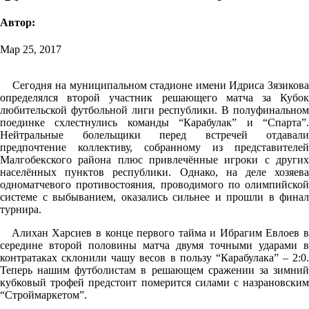
Автор:
Мар 25, 2017
Сегодня на муниципальном стадионе имени Идриса Зязикова
определялся второй участник решающего матча за Кубок
любительской футбольной лиги республики. В полуфинальном
поединке схлестнулись команды “Карабулак” и “Спарта”.
Нейтральные болельщики перед встречей отдавали
предпочтение коллективу, собранному из представителей
Малгобекского района плюс привлечённые игроки с других
населённых пунктов республики. Однако, на деле хозяева
одноматчевого противостояния, проводимого по олимпийской
системе с выбыванием, оказались сильнее и прошли в финал
турнира.
Алихан Харсиев в конце первого тайма и Ибрагим Евлоев в
середине второй половины матча двумя точными ударами в
контратаках склонили чашу весов в пользу “Карабулака” – 2:0.
Теперь нашим футболистам в решающем сражении за зимний
кубковый трофей предстоит померится силами с назрановским
“Строймаркетом”.