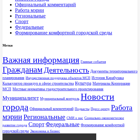
Официальный комментарий
Работа мэрии
Региональные
Спорт
Федеральные
Формирование комфортной городской среды
Метки
Важная информация
Главные события
Гражданам
Деятельность
Документы территориального
планирования
История Карабулака
Имущественная поддержка объектов МСП
Культура
Калькулятор процедур в сфере строительства
Материалы Корпорации
МСП
Местные нормативы градостроительного проектирования
Новости
Муниципалитет
Муниципальный контроль
города
Работа
Официальный комментарий
Подкасты
Пресс-центр
мэрии
Региональные
СМИ о нас
Социально-экономическое
Спорт
Федеральные
Формирование комфортной
развитие города
городской среды
Экономика и бизнес