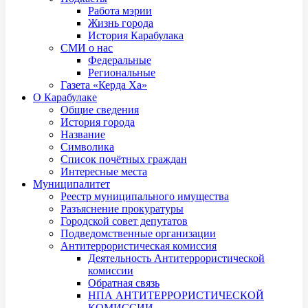
Работа мэрии
Жизнь города
История Карабулака
СМИ о нас
Федеральные
Региональные
Газета «Керда Ха»
О Карабулаке
Общие сведения
История города
Название
Символика
Список почётных граждан
Интересные места
Муниципалитет
Реестр муниципального имущества
Разъяснение прокуратуры
Городской совет депутатов
Подведомственные организации
Антитеррористическая комиссия
Деятельность Антитеррористической
комиссии
Обратная связь
НПА АНТИТЕРРОРИСТИЧЕСКОЙ
КОМИССИИ