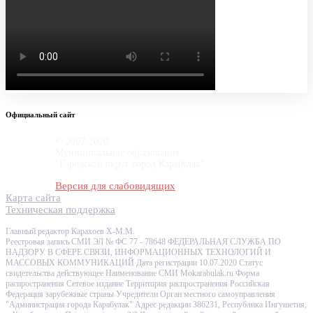
Официальный сайт
© 2007-2020
Муниципальное образование
"Городской округ город Карабулак"
Версия для слабовидящих
Карта сайта
Техническая поддержка
Главный редактор Карахоев Х-М.М.
Реестровая запись СМИ ЭЛ № ФС 77 - 78648 ФЕДЕРАЛЬНАЯ СЛУЖБА ПО
НАДЗОРУ В СФЕРЕ СВЯЗИ, ИНФОРМАЦИОННЫХ ТЕХНОЛОГИЙ И
МАССОВЫХ КОММУНИКАЦИЙ Дата регистрации 10.07.2020 Статус
свидетельства действующее Наименование СМИ Mokarabulak.ru Форма
распространения Сетевое издание Территория распространения Российская
Федерация зарубежные страны Учредители Орган местного самоуправления
"Администрация города Карабулак" Адрес редакции 386231, Республика Ингушетия,