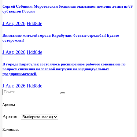
Сергей Собянин: Морозовская больница оказывает помощь детям из 89
субъектов России
J Авг, 2026
Hdd8de
Вниманию жителей города Карабулак: боевые стрельбы! Будьте
осторожны!
J Авг, 2026
Hdd8de
В городе Карабулак состоялось расширенное рабочее совещание по
вопросу снижения налоговой нагрузки на индивидуальных
предпринимателей.
J Авг, 2026
Hdd8de
Архивы
Архивы
Календарь