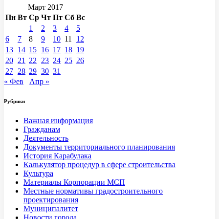
Март 2017
Пн
Вт
Ср
Чт
Пт
Сб
Вс
1
2
3
4
5
6
7
8
9
10
11
12
13
14
15
16
17
18
19
20
21
22
23
24
25
26
27
28
29
30
31
« Фев
Апр »
Рубрики
Важная информация
Гражданам
Деятельность
Документы территориального планирования
История Карабулака
Калькулятор процедур в сфере строительства
Культура
Материалы Корпорации МСП
Местные нормативы градостроительного
проектирования
Муниципалитет
Новости города