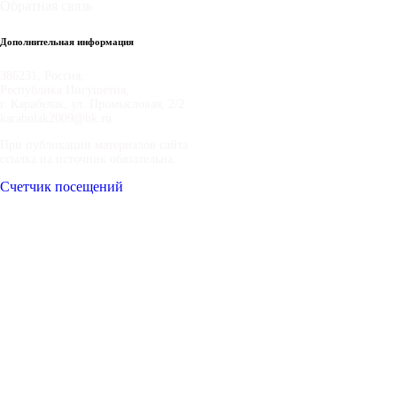
Обратная связь
Дополнительная информация
386231, Россия,
Республика Ингушетия,
г. Карабулак, ул. Промысловая, 2/2.
karabulak2009@bk.ru
При публикации материалов сайта
ссылка на источник обязательна.
Счетчик посещений