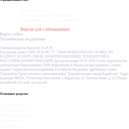
© 2007-2020
Муниципальное образование
"Городской округ город Карабулак"
Версия для слабовидящих
Карта сайта
Техническая поддержка
Главный редактор Карахоев Х-М.М.
Реестровая запись СМИ ЭЛ № ФС 77 - 78648 ФЕДЕРАЛЬНАЯ СЛУЖБА ПО
НАДЗОРУ В СФЕРЕ СВЯЗИ, ИНФОРМАЦИОННЫХ ТЕХНОЛОГИЙ И
МАССОВЫХ КОММУНИКАЦИЙ Дата регистрации 10.07.2020 Статус свидетельства
действующее Наименование СМИ Mokarabulak.ru Форма распространения Сетевое
издание Территория распространения Российская Федерация зарубежные страны
Учредители Орган местного самоуправления "Администрация города Карабулак" Адрес
редакции 386231, Республика Ингушетия, г. Карабулак, ул. Промысловая, д. 2/2 Языки
английский, русский, ингушский
Основные разделы
Пресс-центр
О Карабулаке
Муниципалитет
Деятельность
Гражданам