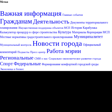
Метки
Важная информация
Главные события
Гражданам
Деятельность
Документы территориального
планирования
История Карабулака
Имущественная поддержка объектов МСП
Культура
Калькулятор процедур в сфере строительства
Материалы Корпорации МСП
Муниципалитет
Местные нормативы градостроительного проектирования
Новости города
Официальный
Муниципальный контроль
Работа мэрии
комментарий
Подкасты
Пресс-центр
Региональные
СМИ о нас
Социально-экономическое развитие города
Спорт
Федеральные
Формирование комфортной городской среды
Экономика и бизнес