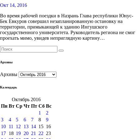
Окт 14, 2016
Во время рабочей поездки в Назрань Глава республики Юнус-
Бек Евкуров совершил незапланированную остановку на
территории, примыкающей к зданию Ингушского
государственного университета. Руководитель региона не смог
проехать мимо, увидев неприглядную картину…
Архивы
Архивы
Календарь
Октябрь 2016
Пн
Вт
Ср
Чт
Пт
Сб
Вс
1
2
3
4
5
6
7
8
9
10
11
12
13
14
15
16
17
18
19
20
21
22
23