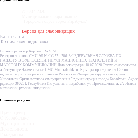
© 2007-2020
Муниципальное образование
"Городской округ город Карабулак"
Версия для слабовидящих
Карта сайта
Техническая поддержка
Главный редактор Карахоев Х-М.М.
Реестровая запись СМИ ЭЛ № ФС 77 - 78648 ФЕДЕРАЛЬНАЯ СЛУЖБА ПО
НАДЗОРУ В СФЕРЕ СВЯЗИ, ИНФОРМАЦИОННЫХ ТЕХНОЛОГИЙ И
МАССОВЫХ КОММУНИКАЦИЙ Дата регистрации 10.07.2020 Статус свидетельства
действующее Наименование СМИ Mokarabulak.ru Форма распространения Сетевое
издание Территория распространения Российская Федерация зарубежные страны
Учредители Орган местного самоуправления "Администрация города Карабулак" Адрес
редакции 386231, Республика Ингушетия, г. Карабулак, ул. Промысловая, д. 2/2 Языки
английский, русский, ингушский
Основные разделы
Пресс-центр
О Карабулаке
Муниципалитет
Деятельность
Гражданам