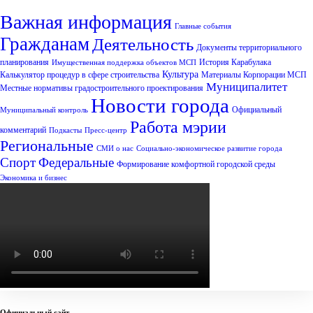
Важная информация
Главные события
Гражданам
Деятельность
Документы территориального
планирования
История Карабулака
Имущественная поддержка объектов МСП
Культура
Калькулятор процедур в сфере строительства
Материалы Корпорации МСП
Муниципалитет
Местные нормативы градостроительного проектирования
Новости города
Официальный
Муниципальный контроль
Работа мэрии
комментарий
Подкасты
Пресс-центр
Региональные
СМИ о нас
Социально-экономическое развитие города
Спорт
Федеральные
Формирование комфортной городской среды
Экономика и бизнес
Официальный сайт