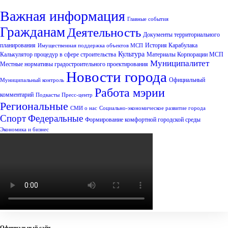
Важная информация
Главные события
Гражданам
Деятельность
Документы территориального
планирования
История Карабулака
Имущественная поддержка объектов МСП
Культура
Калькулятор процедур в сфере строительства
Материалы Корпорации МСП
Муниципалитет
Местные нормативы градостроительного проектирования
Новости города
Официальный
Муниципальный контроль
Работа мэрии
комментарий
Подкасты
Пресс-центр
Региональные
СМИ о нас
Социально-экономическое развитие города
Спорт
Федеральные
Формирование комфортной городской среды
Экономика и бизнес
Официальный сайт