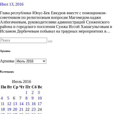
Июл 13, 2016
Глава республики Юнус-Бек Евкуров вместе с помощником-
советником по религиозным вопросам Магомедом-хаджи
Албогачиевым, руководителями администраций Сунженского
района и городского поселения Сунжа Иссой Хашагульговым и
Исламом Дербичевым побывал на траурных мероприятиях в…
Архивы
Архивы
Календарь
Июль 2016
Пн
Вт
Ср
Чт
Пт
Сб
Вс
1
2
3
4
5
6
7
8
9
10
11
12
13
14
15
16
17
18
19
20
21
22
23
24