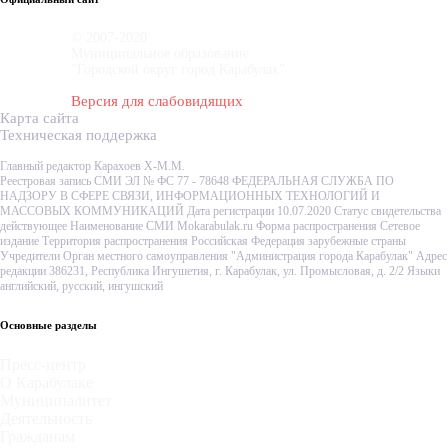
© 2007-2020
Муниципальное образование
"Городской округ город Карабулак"
Версия для слабовидящих
Карта сайта
Техническая поддержка
Главный редактор Карахоев Х-М.М.
Реестровая запись СМИ ЭЛ № ФС 77 - 78648 ФЕДЕРАЛЬНАЯ СЛУЖБА ПО
НАДЗОРУ В СФЕРЕ СВЯЗИ, ИНФОРМАЦИОННЫХ ТЕХНОЛОГИЙ И
МАССОВЫХ КОММУНИКАЦИЙ Дата регистрации 10.07.2020 Статус свидетельства
действующее Наименование СМИ Mokarabulak.ru Форма распространения Сетевое
издание Территория распространения Российская Федерация зарубежные страны
Учредители Орган местного самоуправления "Администрация города Карабулак" Адрес
редакции 386231, Республика Ингушетия, г. Карабулак, ул. Промысловая, д. 2/2 Языки
английский, русский, ингушский
Основные разделы
Пресс-центр
О Карабулаке
Муниципалитет
Деятельность
Гражданам