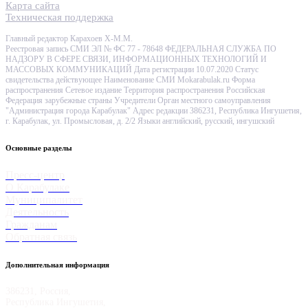
Карта сайта
Техническая поддержка
Главный редактор Карахоев Х-М.М.
Реестровая запись СМИ ЭЛ № ФС 77 - 78648 ФЕДЕРАЛЬНАЯ СЛУЖБА ПО
НАДЗОРУ В СФЕРЕ СВЯЗИ, ИНФОРМАЦИОННЫХ ТЕХНОЛОГИЙ И
МАССОВЫХ КОММУНИКАЦИЙ Дата регистрации 10.07.2020 Статус
свидетельства действующее Наименование СМИ Mokarabulak.ru Форма
распространения Сетевое издание Территория распространения Российская
Федерация зарубежные страны Учредители Орган местного самоуправления
"Администрация города Карабулак" Адрес редакции 386231, Республика Ингушетия,
г. Карабулак, ул. Промысловая, д. 2/2 Языки английский, русский, ингушский
Основные разделы
Пресс-центр
О Карабулаке
Муниципалитет
Деятельность
Гражданам
Обратная связь
Дополнительная информация
386231, Россия,
Республика Ингушетия,