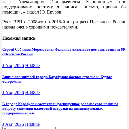
и с Александром Геннадьевичем Хлопониным, они
поддерживают, поэтому я написал письмо, просил бы
помощи», – сказал Ю. Екуров.
Рост ВРП с 2008-го по 2015-й в три раза Президент России
назвал очень хорошими показателями.
Похожая запись
Сергей Собянин: Морозовская больница оказывает помощь детям из 89
субъектов России
J Авг, 2026
Hdd8de
Вниманию жителей города Карабулак: боевые стрельбы! Будьте
осторожны!
J Авг, 2026
Hdd8de
В городе Карабулак состоялось расширенное рабочее совещание по
вопросу снижения налоговой нагрузки на индивидуальных
предпринимателей.
J Авг, 2026
Hdd8de