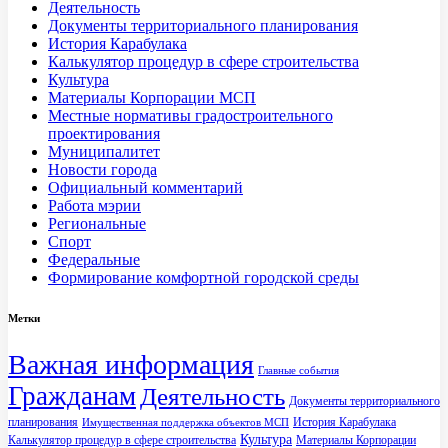
Деятельность
Документы территориального планирования
История Карабулака
Калькулятор процедур в сфере строительства
Культура
Материалы Корпорации МСП
Местные нормативы градостроительного
проектирования
Муниципалитет
Новости города
Официальный комментарий
Работа мэрии
Региональные
Спорт
Федеральные
Формирование комфортной городской среды
Метки
Важная информация
Главные события
Гражданам
Деятельность
Документы территориального
планирования
История Карабулака
Имущественная поддержка объектов МСП
Культура
Калькулятор процедур в сфере строительства
Материалы Корпорации