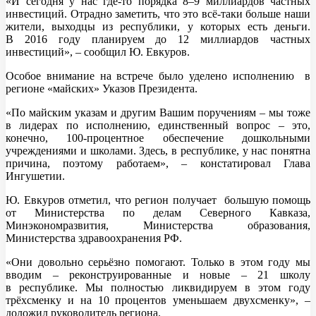
«И сегодня у нас где‑то порядка 8–9 миллиардов частных
инвестиций. Отрадно заметить, что это всё‑таки больше наши
жители, выходцы из республики, у которых есть деньги.
В 2016 году планируем до 12 миллиардов частных
инвестиций», – сообщил Ю. Евкуров.
Особое внимание на встрече было уделено исполнению в
регионе «майских» Указов Президента.
«По майским указам и другим Вашим поручениям – мы тоже
в лидерах по исполнению, единственный вопрос – это,
конечно, 100-процентное обеспечение дошкольными
учреждениями и школами. Здесь, в республике, у нас понятна
причина, поэтому работаем», – констатировал Глава
Ингушетии.
Ю. Евкуров отметил, что регион получает большую помощь
от Министерства по делам Северного Кавказа,
Минэкономразвития, Министерства образования,
Министерства здравоохранения РФ.
«Они довольно серьёзно помогают. Только в этом году мы
вводим – реконструированные и новые – 21 школу
в республике. Мы полностью ликвидируем в этом году
трёхсменку и на 10 процентов уменьшаем двухсменку», –
доложил руководитель региона.