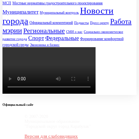
МСП
Местные нормативы градостроительного проектирования
Новости
Муниципалитет
Муниципальный контроль
города
Работа
Официальный комментарий
Подкасты
Пресс-центр
мэрии
Региональные
СМИ о нас
Социально-экономическое
Спорт
Федеральные
Формирование комфортной
развитие города
городской среды
Экономика и бизнес
Официальный сайт
© 2007-2020
Муниципальное образование
"Городской округ город Карабулак"
Версия для слабовидящих