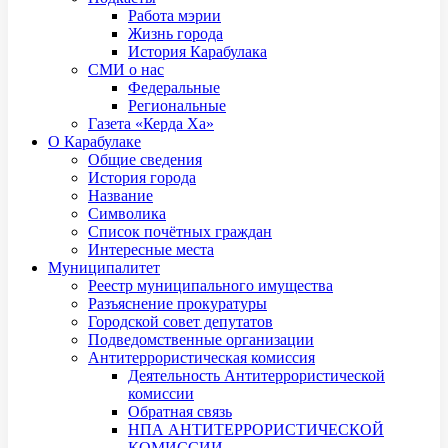
Работа мэрии
Жизнь города
История Карабулака
СМИ о нас
Федеральные
Региональные
Газета «Керда Ха»
О Карабулаке
Общие сведения
История города
Название
Символика
Список почётных граждан
Интересные места
Муниципалитет
Реестр муниципального имущества
Разъяснение прокуратуры
Городской совет депутатов
Подведомственные организации
Антитеррористическая комиссия
Деятельность Антитеррористической
комиссии
Обратная связь
НПА АНТИТЕРРОРИСТИЧЕСКОЙ
КОМИССИИ