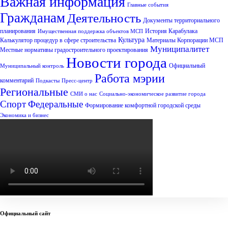
Важная информация
Главные события
Гражданам
Деятельность
Документы территориального
планирования
История Карабулака
Имущественная поддержка объектов МСП
Культура
Калькулятор процедур в сфере строительства
Материалы Корпорации МСП
Муниципалитет
Местные нормативы градостроительного проектирования
Новости города
Официальный
Муниципальный контроль
Работа мэрии
комментарий
Подкасты
Пресс-центр
Региональные
СМИ о нас
Социально-экономическое развитие города
Спорт
Федеральные
Формирование комфортной городской среды
Экономика и бизнес
Официальный сайт