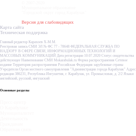
© 2007-2020
Муниципальное образование
"Городской округ город Карабулак"
Версия для слабовидящих
Карта сайта
Техническая поддержка
Главный редактор Карахоев Х-М.М.
Реестровая запись СМИ ЭЛ № ФС 77 - 78648 ФЕДЕРАЛЬНАЯ СЛУЖБА ПО
НАДЗОРУ В СФЕРЕ СВЯЗИ, ИНФОРМАЦИОННЫХ ТЕХНОЛОГИЙ И
МАССОВЫХ КОММУНИКАЦИЙ Дата регистрации 10.07.2020 Статус свидетельства
действующее Наименование СМИ Mokarabulak.ru Форма распространения Сетевое
издание Территория распространения Российская Федерация зарубежные страны
Учредители Орган местного самоуправления "Администрация города Карабулак" Адрес
редакции 386231, Республика Ингушетия, г. Карабулак, ул. Промысловая, д. 2/2 Языки
английский, русский, ингушский
Основные разделы
Пресс-центр
О Карабулаке
Муниципалитет
Деятельность
Гражданам
Обратная связь