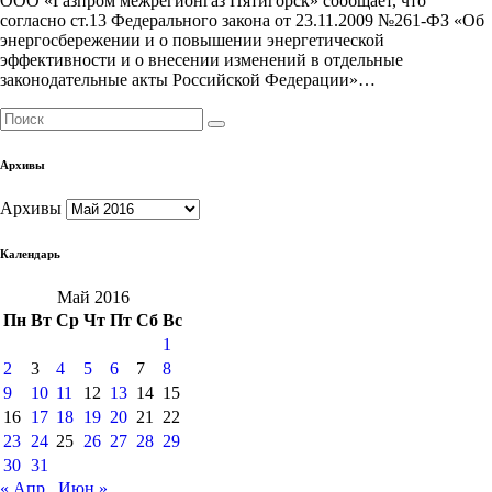
ООО «Газпром межрегионгаз Пятигорск» сообщает, что
согласно ст.13 Федерального закона от 23.11.2009 №261-ФЗ «Об
энергосбережении и о повышении энергетической
эффективности и о внесении изменений в отдельные
законодательные акты Российской Федерации»…
Архивы
Архивы
Календарь
Май 2016
Пн
Вт
Ср
Чт
Пт
Сб
Вс
1
2
3
4
5
6
7
8
9
10
11
12
13
14
15
16
17
18
19
20
21
22
23
24
25
26
27
28
29
30
31
« Апр
Июн »