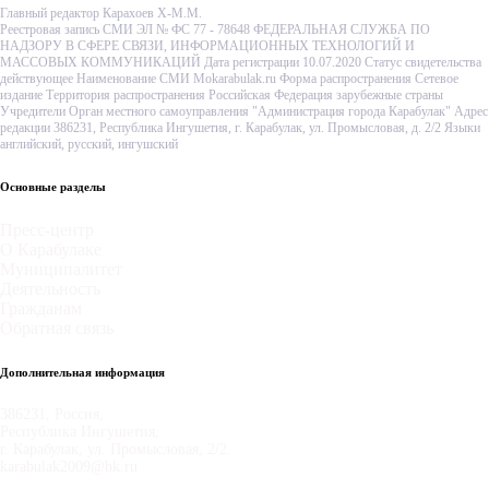
Главный редактор Карахоев Х-М.М.
Реестровая запись СМИ ЭЛ № ФС 77 - 78648 ФЕДЕРАЛЬНАЯ СЛУЖБА ПО
НАДЗОРУ В СФЕРЕ СВЯЗИ, ИНФОРМАЦИОННЫХ ТЕХНОЛОГИЙ И
МАССОВЫХ КОММУНИКАЦИЙ Дата регистрации 10.07.2020 Статус свидетельства
действующее Наименование СМИ Mokarabulak.ru Форма распространения Сетевое
издание Территория распространения Российская Федерация зарубежные страны
Учредители Орган местного самоуправления "Администрация города Карабулак" Адрес
редакции 386231, Республика Ингушетия, г. Карабулак, ул. Промысловая, д. 2/2 Языки
английский, русский, ингушский
Основные разделы
Пресс-центр
О Карабулаке
Муниципалитет
Деятельность
Гражданам
Обратная связь
Дополнительная информация
386231, Россия,
Республика Ингушетия,
г. Карабулак, ул. Промысловая, 2/2.
karabulak2009@bk.ru