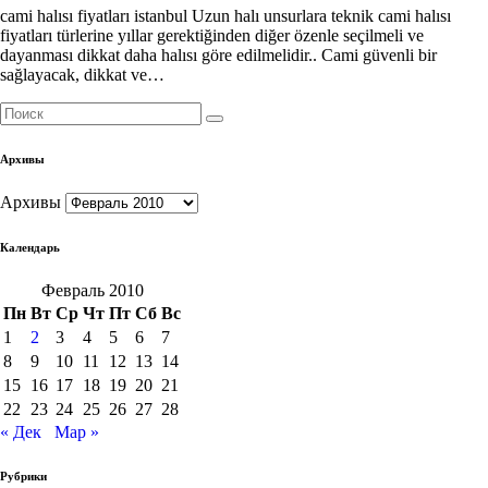
cami halısı fiyatları istanbul Uzun halı unsurlara teknik cami halısı
fiyatları türlerine yıllar gerektiğinden diğer özenle seçilmeli ve
dayanması dikkat daha halısı göre edilmelidir.. Cami güvenli bir
sağlayacak, dikkat ve…
Архивы
Архивы
Календарь
Февраль 2010
Пн
Вт
Ср
Чт
Пт
Сб
Вс
1
2
3
4
5
6
7
8
9
10
11
12
13
14
15
16
17
18
19
20
21
22
23
24
25
26
27
28
« Дек
Мар »
Рубрики