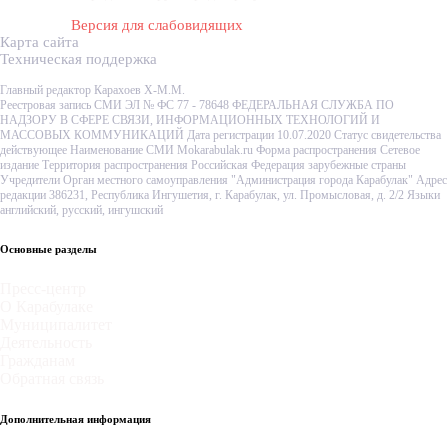
Версия для слабовидящих
Карта сайта
Техническая поддержка
Главный редактор Карахоев Х-М.М.
Реестровая запись СМИ ЭЛ № ФС 77 - 78648 ФЕДЕРАЛЬНАЯ СЛУЖБА ПО
НАДЗОРУ В СФЕРЕ СВЯЗИ, ИНФОРМАЦИОННЫХ ТЕХНОЛОГИЙ И
МАССОВЫХ КОММУНИКАЦИЙ Дата регистрации 10.07.2020 Статус свидетельства
действующее Наименование СМИ Mokarabulak.ru Форма распространения Сетевое
издание Территория распространения Российская Федерация зарубежные страны
Учредители Орган местного самоуправления "Администрация города Карабулак" Адрес
редакции 386231, Республика Ингушетия, г. Карабулак, ул. Промысловая, д. 2/2 Языки
английский, русский, ингушский
Основные разделы
Пресс-центр
О Карабулаке
Муниципалитет
Деятельность
Гражданам
Обратная связь
Дополнительная информация