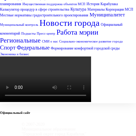
планирования
История Карабулака
Имущественная поддержка объектов МСП
Культура
Калькулятор процедур в сфере строительства
Материалы Корпорации МСП
Муниципалитет
Местные нормативы градостроительного проектирования
Новости города
Официальный
Муниципальный контроль
Работа мэрии
комментарий
Подкасты
Пресс-центр
Региональные
СМИ о нас
Социально-экономическое развитие города
Спорт
Федеральные
Формирование комфортной городской среды
Экономика и бизнес
Официальный сайт
© 2007-2020
Муниципальное образование
"Городской округ город Карабулак"