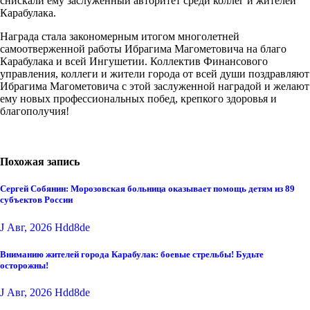
снискали ему заслуженный авторитет среди коллег и жителей
Карабулака.
Награда стала закономерным итогом многолетней
самоотверженной работы Ибрагима Магометовича на благо
Карабулака и всей Ингушетии. Коллектив Финансового
управления, коллеги и жители города от всей души поздравляют
Ибрагима Магометовича с этой заслуженной наградой и желают
ему новых профессиональных побед, крепкого здоровья и
благополучия!
Похожая запись
Сергей Собянин: Морозовская больница оказывает помощь детям из 89
субъектов России
J Авг, 2026
Hdd8de
Вниманию жителей города Карабулак: боевые стрельбы! Будьте
осторожны!
J Авг, 2026
Hdd8de