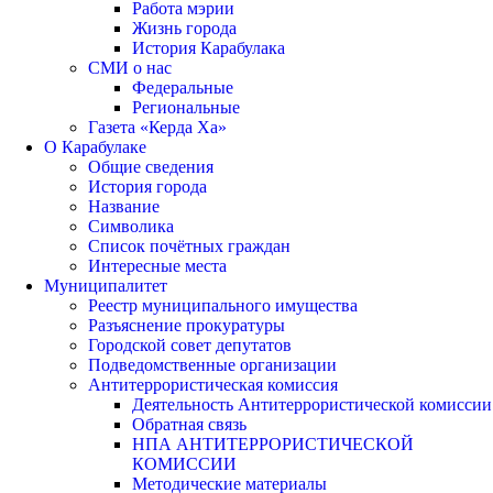
Работа мэрии
Жизнь города
История Карабулака
СМИ о нас
Федеральные
Региональные
Газета «Керда Ха»
О Карабулаке
Общие сведения
История города
Название
Символика
Список почётных граждан
Интересные места
Муниципалитет
Реестр муниципального имущества
Разъяснение прокуратуры
Городской совет депутатов
Подведомственные организации
Антитеррористическая комиссия
Деятельность Антитеррористической комиссии
Обратная связь
НПА АНТИТЕРРОРИСТИЧЕСКОЙ
КОМИССИИ
Методические материалы