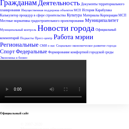
Гражданам
Деятельность
Документы территориального
планирования
История Карабулака
Имущественная поддержка объектов МСП
Культура
Калькулятор процедур в сфере строительства
Материалы Корпорации МСП
Муниципалитет
Местные нормативы градостроительного проектирования
Новости города
Официальный
Муниципальный контроль
Работа мэрии
комментарий
Подкасты
Пресс-центр
Региональные
СМИ о нас
Социально-экономическое развитие города
Спорт
Федеральные
Формирование комфортной городской среды
Экономика и бизнес
Официальный сайт
© 2007-2020
Муниципальное образование