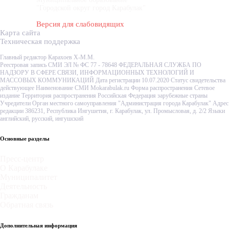
"Городской округ город Карабулак"
Версия для слабовидящих
Карта сайта
Техническая поддержка
Главный редактор Карахоев Х-М.М.
Реестровая запись СМИ ЭЛ № ФС 77 - 78648 ФЕДЕРАЛЬНАЯ СЛУЖБА ПО
НАДЗОРУ В СФЕРЕ СВЯЗИ, ИНФОРМАЦИОННЫХ ТЕХНОЛОГИЙ И
МАССОВЫХ КОММУНИКАЦИЙ Дата регистрации 10.07.2020 Статус свидетельства
действующее Наименование СМИ Mokarabulak.ru Форма распространения Сетевое
издание Территория распространения Российская Федерация зарубежные страны
Учредители Орган местного самоуправления "Администрация города Карабулак" Адрес
редакции 386231, Республика Ингушетия, г. Карабулак, ул. Промысловая, д. 2/2 Языки
английский, русский, ингушский
Основные разделы
Пресс-центр
О Карабулаке
Муниципалитет
Деятельность
Гражданам
Обратная связь
Дополнительная информация