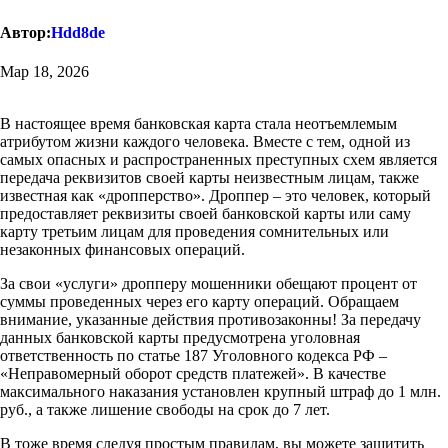
Автор:
Hdd8de
Мар 18, 2026
В настоящее время банковская карта стала неотъемлемым
атрибутом жизни каждого человека. Вместе с тем, одной из
самых опасных и распространенных преступных схем является
передача реквизитов своей карты неизвестным лицам, также
известная как «дропперство». Дроппер – это человек, который
предоставляет реквизиты своей банковской карты или саму
карту третьим лицам для проведения сомнительных или
незаконных финансовых операций.
За свои «услуги» дропперу мошенники обещают процент от
суммы проведенных через его карту операций. Обращаем
внимание, указанные действия противозаконны! За передачу
данных банковской карты предусмотрена уголовная
ответственность по статье 187 Уголовного кодекса РФ –
«Неправомерный оборот средств платежей». В качестве
максимального наказания установлен крупный штраф до 1 млн.
руб., а также лишение свободы на срок до 7 лет.
В тоже время следуя простым правилам, вы можете защитить