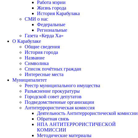
Работа мэрии
Жизнь города
История Карабулака
СМИ о нас
Федеральные
Региональные
Газета «Керда Ха»
О Карабулаке
Общие сведения
История города
Название
Символика
Список почётных граждан
Интересные места
Муниципалитет
Реестр муниципального имущества
Разъяснение прокуратуры
Городской совет депутатов
Подведомственные организации
Антитеррористическая комиссия
Деятельность Антитеррористической комиссии
Обратная связь
НПА АНТИТЕРРОРИСТИЧЕСКОЙ
КОМИССИИ
Методические материалы