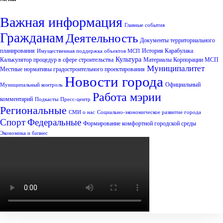
Важная информация
Главные события
Гражданам
Деятельность
Документы территориального
планирования
История Карабулака
Имущественная поддержка объектов МСП
Культура
Калькулятор процедур в сфере строительства
Материалы Корпорации МСП
Муниципалитет
Местные нормативы градостроительного проектирования
Новости города
Официальный
Муниципальный контроль
Работа мэрии
комментарий
Подкасты
Пресс-центр
Региональные
СМИ о нас
Социально-экономическое развитие города
Спорт
Федеральные
Формирование комфортной городской среды
Экономика и бизнес