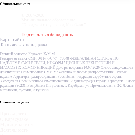
Официальный сайт
© 2007-2020
Муниципальное образование
"Городской округ город Карабулак"
Версия для слабовидящих
Карта сайта
Техническая поддержка
Главный редактор Карахоев Х-М.М.
Реестровая запись СМИ ЭЛ № ФС 77 - 78648 ФЕДЕРАЛЬНАЯ СЛУЖБА ПО
НАДЗОРУ В СФЕРЕ СВЯЗИ, ИНФОРМАЦИОННЫХ ТЕХНОЛОГИЙ И
МАССОВЫХ КОММУНИКАЦИЙ Дата регистрации 10.07.2020 Статус свидетельства
действующее Наименование СМИ Mokarabulak.ru Форма распространения Сетевое
издание Территория распространения Российская Федерация зарубежные страны
Учредители Орган местного самоуправления "Администрация города Карабулак" Адрес
редакции 386231, Республика Ингушетия, г. Карабулак, ул. Промысловая, д. 2/2 Языки
английский, русский, ингушский
Основные разделы
Пресс-центр
О Карабулаке
Муниципалитет
Деятельность