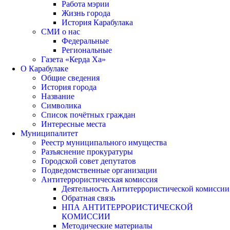
Работа мэрии
Жизнь города
История Карабулака
СМИ о нас
Федеральные
Региональные
Газета «Керда Ха»
О Карабулаке
Общие сведения
История города
Название
Символика
Список почётных граждан
Интересные места
Муниципалитет
Реестр муниципального имущества
Разъяснение прокуратуры
Городской совет депутатов
Подведомственные организации
Антитеррористическая комиссия
Деятельность Антитеррористической комиссии
Обратная связь
НПА АНТИТЕРРОРИСТИЧЕСКОЙ
КОМИССИИ
Методические материалы