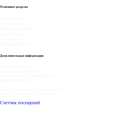
Основные разделы
Пресс-центр
О Карабулаке
Муниципалитет
Деятельность
Гражданам
Обратная связь
Дополнительная информация
386231, Россия,
Республика Ингушетия,
г. Карабулак, ул. Промысловая, 2/2.
karabulak2009@bk.ru
При публикации материалов сайта
ссылка на источник обязательна.
Счетчик посещений