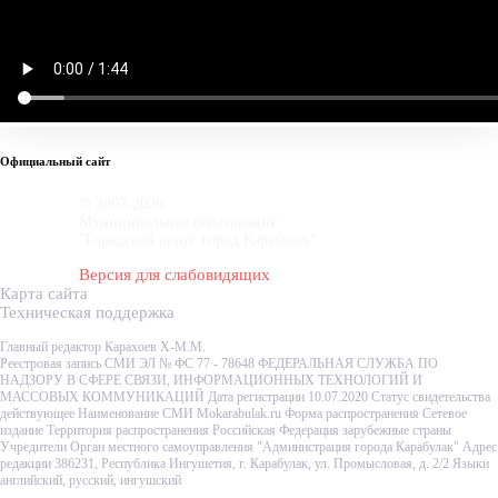
Официальный сайт
© 2007-2020
Муниципальное образование
"Городской округ город Карабулак"
Версия для слабовидящих
Карта сайта
Техническая поддержка
Главный редактор Карахоев Х-М.М.
Реестровая запись СМИ ЭЛ № ФС 77 - 78648 ФЕДЕРАЛЬНАЯ СЛУЖБА ПО
НАДЗОРУ В СФЕРЕ СВЯЗИ, ИНФОРМАЦИОННЫХ ТЕХНОЛОГИЙ И
МАССОВЫХ КОММУНИКАЦИЙ Дата регистрации 10.07.2020 Статус свидетельства
действующее Наименование СМИ Mokarabulak.ru Форма распространения Сетевое
издание Территория распространения Российская Федерация зарубежные страны
Учредители Орган местного самоуправления "Администрация города Карабулак" Адрес
редакции 386231, Республика Ингушетия, г. Карабулак, ул. Промысловая, д. 2/2 Языки
английский, русский, ингушский