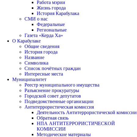
Работа мэрии
Жизнь города
История Карабулака
СМИ о нас
Федеральные
Региональные
Газета «Керда Ха»
О Карабулаке
Общие сведения
История города
Название
Символика
Список почётных граждан
Интересные места
Муниципалитет
Реестр муниципального имущества
Разъяснение прокуратуры
Городской совет депутатов
Подведомственные организации
Антитеррористическая комиссия
Деятельность Антитеррористической комиссии
Обратная связь
НПА АНТИТЕРРОРИСТИЧЕСКОЙ
КОМИССИИ
Методические материалы