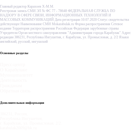
Главный редактор Карахоев Х-М.М.
Реестровая запись СМИ ЭЛ № ФС 77 - 78648 ФЕДЕРАЛЬНАЯ СЛУЖБА ПО
НАДЗОРУ В СФЕРЕ СВЯЗИ, ИНФОРМАЦИОННЫХ ТЕХНОЛОГИЙ И
МАССОВЫХ КОММУНИКАЦИЙ Дата регистрации 10.07.2020 Статус свидетельства
действующее Наименование СМИ Mokarabulak.ru Форма распространения Сетевое
издание Территория распространения Российская Федерация зарубежные страны
Учредители Орган местного самоуправления "Администрация города Карабулак" Адрес
редакции 386231, Республика Ингушетия, г. Карабулак, ул. Промысловая, д. 2/2 Языки
английский, русский, ингушский
Основные разделы
Пресс-центр
О Карабулаке
Муниципалитет
Деятельность
Гражданам
Обратная связь
Дополнительная информация
386231, Россия,
Республика Ингушетия,
г. Карабулак, ул. Промысловая, 2/2.
karabulak2009@bk.ru