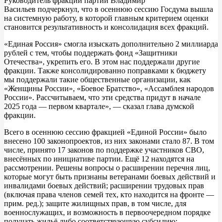
Руководитель фракции партии Владимир
Васильев подчеркнул, что в осеннюю сессию Госдума вышла
на системную работу, в которой главным критерием оценки
становится результативность и консолидация всех фракций.
«Единая Россия» смогла изыскать дополнительно 2 миллиарда
рублей с тем, чтобы поддержать фонд «Защитники
Отечества», укрепить его. В этом нас поддержали другие
фракции. Также консолидированно поправками к бюджету
мы поддержали такие общественные организации, как
«Женщины России», «Боевое Братство», «Ассамблея народов
России». Рассчитываем, что эти средства придут в начале
2025 года — первом квартале», — сказал глава думской
фракции.
Всего в осеннюю сессию фракцией «Единой России» было
внесено 100 законопроектов, из них законами стало 87. В том
числе, принято 17 законов по поддержке участников СВО,
внесённых по инициативе партии. Ещё 12 находятся на
рассмотрении. Решены вопросы о расширении перечня лиц,
которые могут быть признаны ветеранами боевых действий и
инвалидами боевых действий; расширении трудовых прав
(включая права членов семей тех, кто находится на фронте —
прим. ред.); защите жилищных прав, в том числе, для
военнослужащих, и возможность в первоочередном порядке
получать жильё либо соответствующую субсидию;