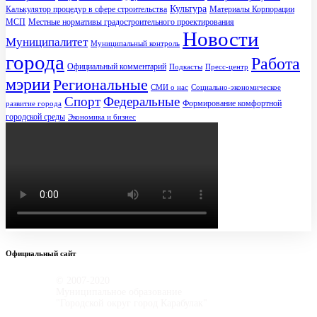
Культура
Калькулятор процедур в сфере строительства
Материалы Корпорации
МСП
Местные нормативы градостроительного проектирования
Новости
Муниципалитет
Муниципальный контроль
города
Работа
Официальный комментарий
Подкасты
Пресс-центр
мэрии
Региональные
СМИ о нас
Социально-экономическое
Спорт
Федеральные
Формирование комфортной
развитие города
городской среды
Экономика и бизнес
Официальный сайт
© 2007-2020
Муниципальное образование
"Городской округ город Карабулак"