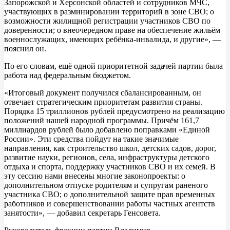
Запорожской и Херсонской областей и сотрудников МЧС,
участвующих в разминировании территорий в зоне СВО; о
возможности жилищной регистрации участников СВО по
доверенности; о внеочередном праве на обеспечение жильём
военнослужащих, имеющих ребёнка-инвалида, и другие», —
пояснил он.
По его словам, ещё одной приоритетной задачей партии была
работа над федеральным бюджетом.
«Итоговый документ получился сбалансированным, он
отвечает стратегическим приоритетам развития страны.
Порядка 15 триллионов рублей предусмотрено на реализацию
положений нашей народной программы. Причём 161,7
миллиардов рублей было добавлено поправками «Единой
России». Эти средства пойдут на такие значимые
направления, как строительство школ, детских садов, дорог,
развитие науки, регионов, села, инфраструктуры детского
отдыха и спорта, поддержку участников СВО и их семей. В
эту сессию нами внесены многие законопроекты: о
дополнительном отпуске родителям и супругам раненого
участника СВО; о дополнительной защите прав временных
работников и совершенствовании работы частных агентств
занятости», — добавил секретарь Генсовета.