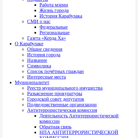
Работа мэрии
Жизнь города
История Карабулака
СМИ о нас
Федеральные
Региональные
Газета «Керда Ха»
О Карабулаке
Общие сведения
История города
Название
Символика
Список почётных граждан
Интересные места
Муниципалитет
Реестр муниципального имущества
Разъяснение прокуратуры
Городской совет депутатов
Подведомственные организации
Антитеррористическая комиссия
Деятельность Антитеррористической
комиссии
Обратная связь
НПА АНТИТЕРРОРИСТИЧЕСКОЙ
КОМИССИИ