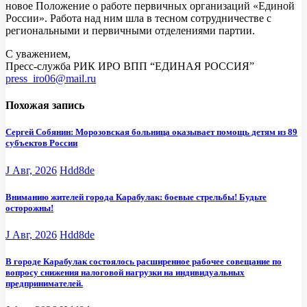
новое Положение о работе первичных организаций «Единой
России». Работа над ним шла в тесном сотрудничестве с
региональными и первичными отделениями партии.
С уважением,
Пресс-служба РИК ИРО ВПП “ЕДИНАЯ РОССИЯ”
press_iro06@mail.ru
Похожая запись
Сергей Собянин: Морозовская больница оказывает помощь детям из 89
субъектов России
J Авг, 2026
Hdd8de
Вниманию жителей города Карабулак: боевые стрельбы! Будьте
осторожны!
J Авг, 2026
Hdd8de
В городе Карабулак состоялось расширенное рабочее совещание по
вопросу снижения налоговой нагрузки на индивидуальных
предпринимателей.