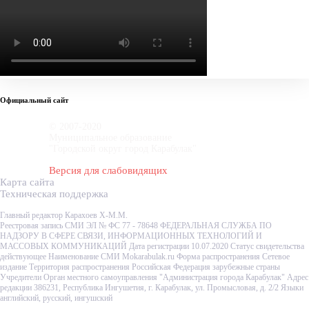
Официальный сайт
© 2007-2020
Муниципальное образование
"Городской округ город Карабулак"
Версия для слабовидящих
Карта сайта
Техническая поддержка
Главный редактор Карахоев Х-М.М.
Реестровая запись СМИ ЭЛ № ФС 77 - 78648 ФЕДЕРАЛЬНАЯ СЛУЖБА ПО
НАДЗОРУ В СФЕРЕ СВЯЗИ, ИНФОРМАЦИОННЫХ ТЕХНОЛОГИЙ И
МАССОВЫХ КОММУНИКАЦИЙ Дата регистрации 10.07.2020 Статус свидетельства
действующее Наименование СМИ Mokarabulak.ru Форма распространения Сетевое
издание Территория распространения Российская Федерация зарубежные страны
Учредители Орган местного самоуправления "Администрация города Карабулак" Адрес
редакции 386231, Республика Ингушетия, г. Карабулак, ул. Промысловая, д. 2/2 Языки
английский, русский, ингушский