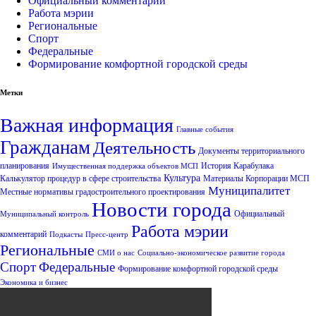
Официальный комментарий
Работа мэрии
Региональные
Спорт
Федеральные
Формирование комфортной городской среды
Метки
Важная информация
Главные события
Гражданам
Деятельность
Документы территориального
планирования
История Карабулака
Имущественная поддержка объектов МСП
Культура
Калькулятор процедур в сфере строительства
Материалы Корпорации МСП
Муниципалитет
Местные нормативы градостроительного проектирования
Новости города
Официальный
Муниципальный контроль
Работа мэрии
комментарий
Подкасты
Пресс-центр
Региональные
СМИ о нас
Социально-экономическое развитие города
Спорт
Федеральные
Формирование комфортной городской среды
Экономика и бизнес