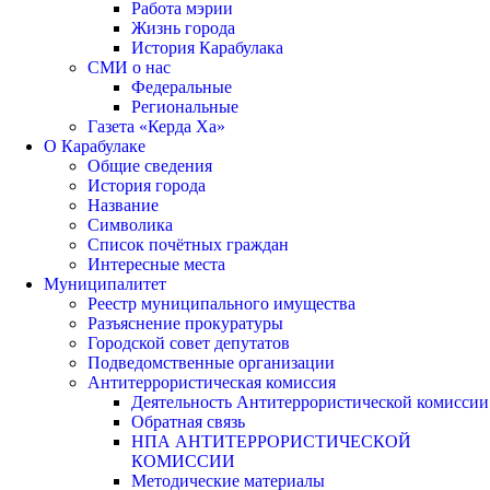
Работа мэрии
Жизнь города
История Карабулака
СМИ о нас
Федеральные
Региональные
Газета «Керда Ха»
О Карабулаке
Общие сведения
История города
Название
Символика
Список почётных граждан
Интересные места
Муниципалитет
Реестр муниципального имущества
Разъяснение прокуратуры
Городской совет депутатов
Подведомственные организации
Антитеррористическая комиссия
Деятельность Антитеррористической комиссии
Обратная связь
НПА АНТИТЕРРОРИСТИЧЕСКОЙ
КОМИССИИ
Методические материалы