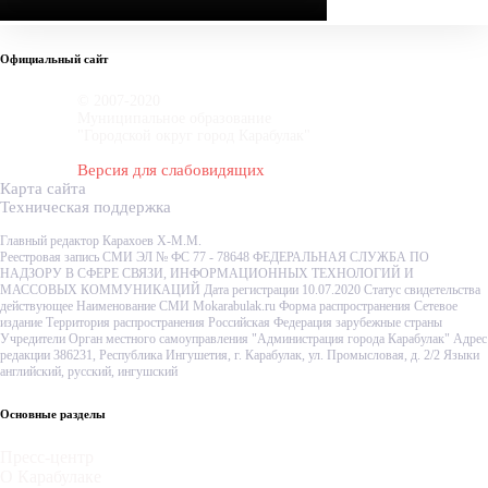
Официальный сайт
© 2007-2020
Муниципальное образование
"Городской округ город Карабулак"
Версия для слабовидящих
Карта сайта
Техническая поддержка
Главный редактор Карахоев Х-М.М.
Реестровая запись СМИ ЭЛ № ФС 77 - 78648 ФЕДЕРАЛЬНАЯ СЛУЖБА ПО
НАДЗОРУ В СФЕРЕ СВЯЗИ, ИНФОРМАЦИОННЫХ ТЕХНОЛОГИЙ И
МАССОВЫХ КОММУНИКАЦИЙ Дата регистрации 10.07.2020 Статус свидетельства
действующее Наименование СМИ Mokarabulak.ru Форма распространения Сетевое
издание Территория распространения Российская Федерация зарубежные страны
Учредители Орган местного самоуправления "Администрация города Карабулак" Адрес
редакции 386231, Республика Ингушетия, г. Карабулак, ул. Промысловая, д. 2/2 Языки
английский, русский, ингушский
Основные разделы
Пресс-центр
О Карабулаке