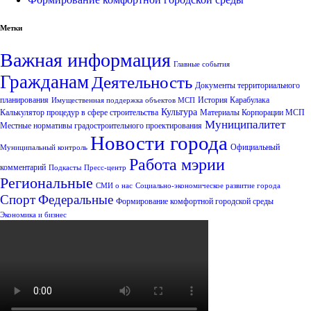
Метки
Важная информация
Главные события
Гражданам
Деятельность
Документы территориального
планирования
История Карабулака
Имущественная поддержка объектов МСП
Культура
Калькулятор процедур в сфере строительства
Материалы Корпорации МСП
Муниципалитет
Местные нормативы градостроительного проектирования
Новости города
Официальный
Муниципальный контроль
Работа мэрии
комментарий
Подкасты
Пресс-центр
Региональные
СМИ о нас
Социально-экономическое развитие города
Спорт
Федеральные
Формирование комфортной городской среды
Экономика и бизнес