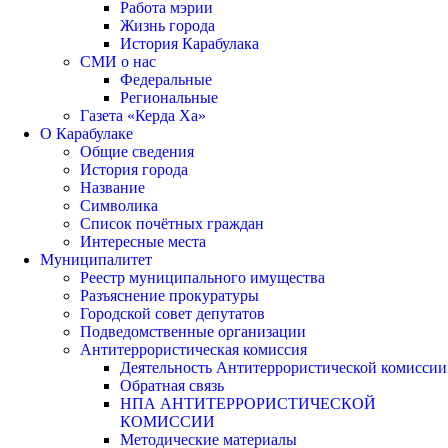
Работа мэрии
Жизнь города
История Карабулака
СМИ о нас
Федеральные
Региональные
Газета «Керда Ха»
О Карабулаке
Общие сведения
История города
Название
Символика
Список почётных граждан
Интересные места
Муниципалитет
Реестр муниципального имущества
Разъяснение прокуратуры
Городской совет депутатов
Подведомственные организации
Антитеррористическая комиссия
Деятельность Антитеррористической комиссии
Обратная связь
НПА АНТИТЕРРОРИСТИЧЕСКОЙ
КОМИССИИ
Методические материалы