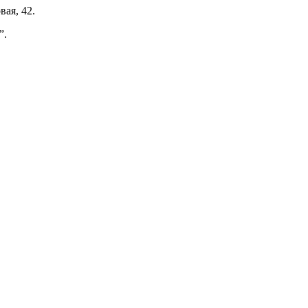
ая, 42.
”.