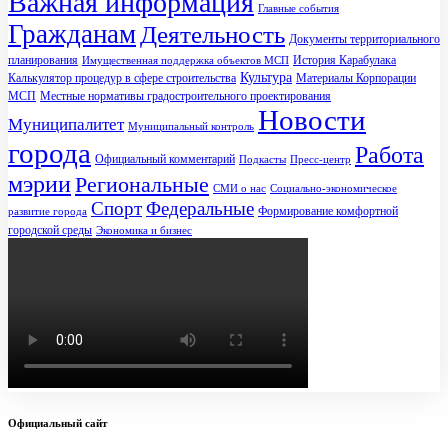
Важная информация
Главные события
Гражданам
Деятельность
Документы территориального
планирования
История Карабулака
Имущественная поддержка объектов МСП
Культура
Калькулятор процедур в сфере строительства
Материалы Корпорации
МСП
Местные нормативы градостроительного проектирования
Новости
Муниципалитет
Муниципальный контроль
города
Работа
Официальный комментарий
Подкасты
Пресс-центр
мэрии
Региональные
СМИ о нас
Социально-экономическое
Спорт
Федеральные
Формирование комфортной
развитие города
городской среды
Экономика и бизнес
Официальный сайт