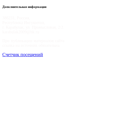
Дополнительная информация
386231, Россия,
Республика Ингушетия,
г. Карабулак, ул. Промысловая, 2/2.
karabulak2009@bk.ru
При публикации материалов сайта
ссылка на источник обязательна.
Счетчик посещений