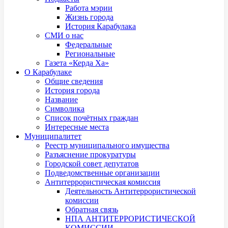
Работа мэрии
Жизнь города
История Карабулака
СМИ о нас
Федеральные
Региональные
Газета «Керда Ха»
О Карабулаке
Общие сведения
История города
Название
Символика
Список почётных граждан
Интересные места
Муниципалитет
Реестр муниципального имущества
Разъяснение прокуратуры
Городской совет депутатов
Подведомственные организации
Антитеррористическая комиссия
Деятельность Антитеррористической
комиссии
Обратная связь
НПА АНТИТЕРРОРИСТИЧЕСКОЙ
КОМИССИИ