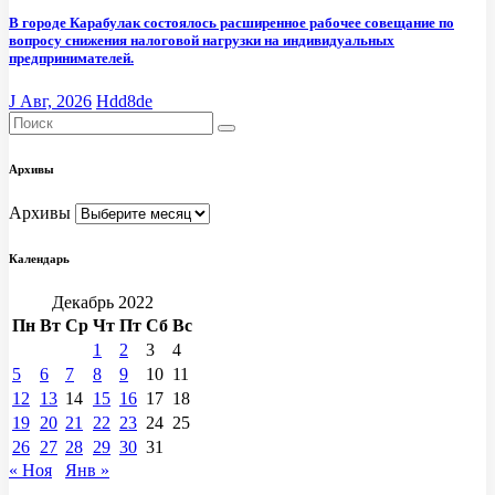
В городе Карабулак состоялось расширенное рабочее совещание по
вопросу снижения налоговой нагрузки на индивидуальных
предпринимателей.
J Авг, 2026
Hdd8de
Архивы
Архивы
Календарь
Декабрь 2022
Пн
Вт
Ср
Чт
Пт
Сб
Вс
1
2
3
4
5
6
7
8
9
10
11
12
13
14
15
16
17
18
19
20
21
22
23
24
25
26
27
28
29
30
31
« Ноя
Янв »