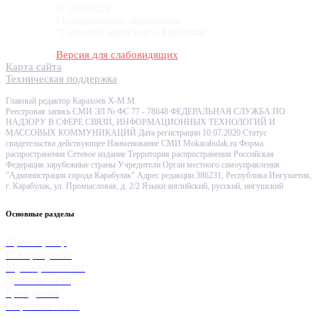
© 2007-2020
Муниципальное образование
"Городской округ город Карабулак"
Версия для слабовидящих
Карта сайта
Техническая поддержка
Главный редактор Карахоев Х-М.М.
Реестровая запись СМИ ЭЛ № ФС 77 - 78648 ФЕДЕРАЛЬНАЯ СЛУЖБА ПО
НАДЗОРУ В СФЕРЕ СВЯЗИ, ИНФОРМАЦИОННЫХ ТЕХНОЛОГИЙ И
МАССОВЫХ КОММУНИКАЦИЙ Дата регистрации 10.07.2020 Статус
свидетельства действующее Наименование СМИ Mokarabulak.ru Форма
распространения Сетевое издание Территория распространения Российская
Федерация зарубежные страны Учредители Орган местного самоуправления
"Администрация города Карабулак" Адрес редакции 386231, Республика Ингушетия,
г. Карабулак, ул. Промысловая, д. 2/2 Языки английский, русский, ингушский
Основные разделы
Пресс-центр
О Карабулаке
Муниципалитет
Деятельность
Гражданам
Обратная связь