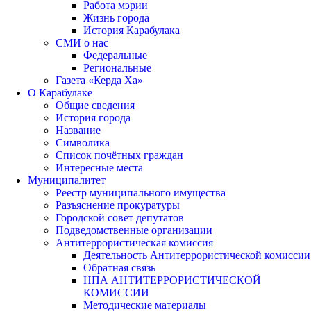
Работа мэрии
Жизнь города
История Карабулака
СМИ о нас
Федеральные
Региональные
Газета «Керда Ха»
О Карабулаке
Общие сведения
История города
Название
Символика
Список почётных граждан
Интересные места
Муниципалитет
Реестр муниципального имущества
Разъяснение прокуратуры
Городской совет депутатов
Подведомственные организации
Антитеррористическая комиссия
Деятельность Антитеррористической комиссии
Обратная связь
НПА АНТИТЕРРОРИСТИЧЕСКОЙ
КОМИССИИ
Методические материалы