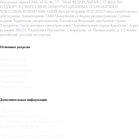
Реестровая запись СМИ ЭЛ № ФС 77 - 78648 ФЕДЕРАЛЬНАЯ СЛУЖБА ПО
НАДЗОРУ В СФЕРЕ СВЯЗИ, ИНФОРМАЦИОННЫХ ТЕХНОЛОГИЙ И
МАССОВЫХ КОММУНИКАЦИЙ Дата регистрации 10.07.2020 Статус свидетельства
действующее Наименование СМИ Mokarabulak.ru Форма распространения Сетевое
издание Территория распространения Российская Федерация зарубежные страны
Учредители Орган местного самоуправления "Администрация города Карабулак" Адрес
редакции 386231, Республика Ингушетия, г. Карабулак, ул. Промысловая, д. 2/2 Языки
английский, русский, ингушский
Основные разделы
Пресс-центр
О Карабулаке
Муниципалитет
Деятельность
Гражданам
Обратная связь
Дополнительная информация
386231, Россия,
Республика Ингушетия,
г. Карабулак, ул. Промысловая, 2/2.
karabulak2009@bk.ru
При публикации материалов сайта