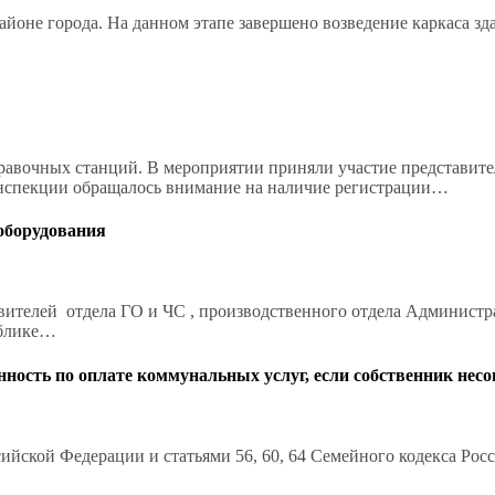
йоне города. На данном этапе завершено возведение каркаса зда
равочных станций. В мероприятии приняли участие представит
 инспекции обращалось внимание на наличие регистрации…
оборудования
вителей отдела ГО и ЧС , производственного отдела Администра
ублике…
нность по оплате коммунальных услуг, если собственник нес
ссийской Федерации и статьями 56, 60, 64 Семейного кодекса Ро