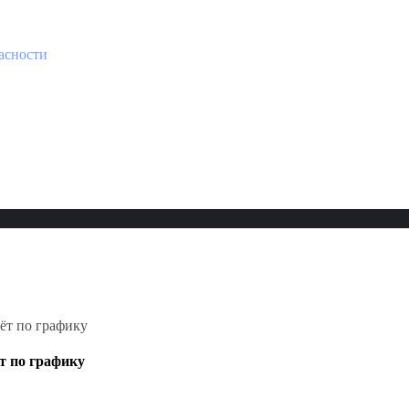
асности
ёт по графику
т по графику