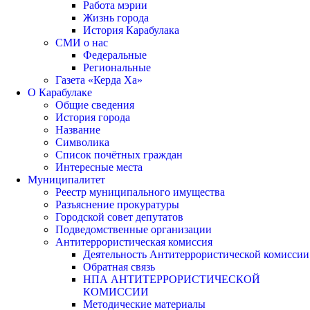
Работа мэрии
Жизнь города
История Карабулака
СМИ о нас
Федеральные
Региональные
Газета «Керда Ха»
О Карабулаке
Общие сведения
История города
Название
Символика
Список почётных граждан
Интересные места
Муниципалитет
Реестр муниципального имущества
Разъяснение прокуратуры
Городской совет депутатов
Подведомственные организации
Антитеррористическая комиссия
Деятельность Антитеррористической комиссии
Обратная связь
НПА АНТИТЕРРОРИСТИЧЕСКОЙ
КОМИССИИ
Методические материалы