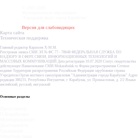
© 2007-2020
Муниципальное образование
"Городской округ город Карабулак"
Версия для слабовидящих
Карта сайта
Техническая поддержка
Главный редактор Карахоев Х-М.М.
Реестровая запись СМИ ЭЛ № ФС 77 - 78648 ФЕДЕРАЛЬНАЯ СЛУЖБА ПО
НАДЗОРУ В СФЕРЕ СВЯЗИ, ИНФОРМАЦИОННЫХ ТЕХНОЛОГИЙ И
МАССОВЫХ КОММУНИКАЦИЙ Дата регистрации 10.07.2020 Статус свидетельства
действующее Наименование СМИ Mokarabulak.ru Форма распространения Сетевое
издание Территория распространения Российская Федерация зарубежные страны
Учредители Орган местного самоуправления "Администрация города Карабулак" Адрес
редакции 386231, Республика Ингушетия, г. Карабулак, ул. Промысловая, д. 2/2 Языки
английский, русский, ингушский
Основные разделы
Пресс-центр
О Карабулаке
Муниципалитет
Деятельность
Гражданам
Обратная связь