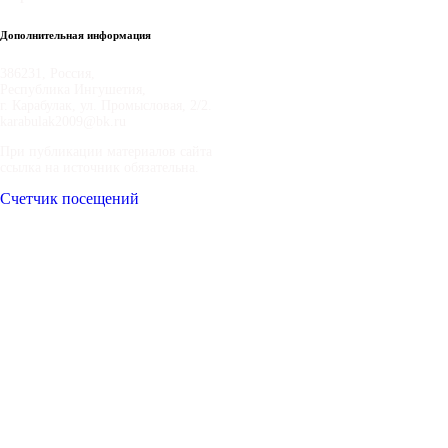
Дополнительная информация
386231, Россия,
Республика Ингушетия,
г. Карабулак, ул. Промысловая, 2/2.
karabulak2009@bk.ru
При публикации материалов сайта
ссылка на источник обязательна.
Счетчик посещений