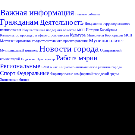
Важная информация
Главные события
Гражданам
Деятельность
Документы территориального
планирования
История Карабулака
Имущественная поддержка объектов МСП
Культура
Калькулятор процедур в сфере строительства
Материалы Корпорации МСП
Муниципалитет
Местные нормативы градостроительного проектирования
Новости города
Официальный
Муниципальный контроль
Работа мэрии
комментарий
Подкасты
Пресс-центр
Региональные
СМИ о нас
Социально-экономическое развитие города
Спорт
Федеральные
Формирование комфортной городской среды
Экономика и бизнес