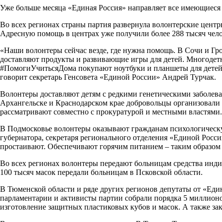
Уже больше месяца «Единая Россия» направляет все имеющиеся 
Во всех регионах страны партия развернула волонтерские центр
Адресную помощь в центрах уже получили более 288 тысяч чело
«Наши волонтеры сейчас везде, где нужна помощь. В Сочи и Гр
доставляют продукты и развивающие игры для детей. Многоде
#ПомогиУчитьсяДома покупают ноутбуки и планшеты для детей, 
говорит секретарь Генсовета «Единой России» Андрей Турчак.
Волонтеры доставляют детям с редкими генетическими заболев
Архангельске и Краснодарском крае добровольцы организовали 
рассматривают совместно с прокуратурой и местными властями.
В Подмосковье волонтеры оказывают гражданам психологическ
губернатора, секретаря регионального отделения «Единой Росси
простаивают. Обеспечивают горячим питанием – таким образом 
Во всех регионах волонтеры передают больницам средства инд
100 тысяч масок передали больницам в Псковской области.
В Тюменской области и ряде других регионов депутаты от «Ед
парламентарии и активисты партии собрали порядка 5 миллионов
изготовление защитных пластиковых кубов и масок. А также з