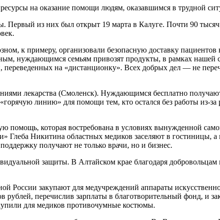
ресурсы на оказание помощи людям, оказавшимся в трудной сит
ы. Первый из них был открыт 19 марта в Калуге. Почти 90 тыся
век.
озном, к примеру, организовали безопасную доставку пациентов
тным, нуждающимся семьям привозят продукты, в рамках нашей
переведенных на «дистанционку». Всех добрых дел — не перече
аниями лекарства (Смоленск). Нуждающимся бесплатно получаю
«горячую линию» для помощи тем, кто остался без работы из-з
ую помощь, которая востребована в условиях вынужденной сам
и» Глеба Никитина областных медиков заселяют в гостиницы, а 
поддержку получают не только врачи, но и бизнес.
ивидуальной защиты. В Алтайском крае благодаря добровольцам
иной России закупают для медучреждений аппараты искусственн
 рублей, перечислив зарплаты в благотворительный фонд, и зак
акупили для медиков противочумные костюмы.