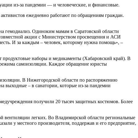
уации из-за пандемии — и человеческие, и финансовые.
ч активистов ежедневно работают по обращениям граждан.
 на гемодиализ. Одиноким мамам в Саратовской области
 совместной акции с Министерством просвещения и АСИ
сть. И за каждым – человек, которому нужна помощь», –
т продуктовые наборы и медикаменты (Хабаровский край). В
а режима самоизоляции. Каждое обращение юристы
оизоляции. В Нижегородской области по распоряжению
на выходные – в санатории, которые из-за пандемии
 медучреждения получили 20 тысяч защитных костюмов. Более
ой вентиляции легких. Во Владимирской области региональные
азали у местного производителя, поддержав и его предприятие,