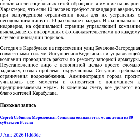
пользователи социальных сетей обращают внимание на аварии.
Характерно, что если 10 человек требуют ликвидации аварии, то
при вынужденном ограничении воды для их устранения с
негодованием пишут в 10 раз больше граждан. Из-за повального
недоверия, на официальной странице управляющей компании
выкладывается информация с фотодоказательствами по каждому
случаю ликвидации порывов.
Сегодня в Карабулаке на пересечении улиц Бачалова-Загородная
совместными силами ИнгушрегионВодоканала и управляющей
компании проводились работы по ремонту запорной арматуры.
Неустановленное лицо с непонятной целью просто сломало
задвижку, создав проблемы окружающим. Ситуация требовала
ограничения водоснабжения. Администрация города просит
учитывать все моменты и относиться с пониманием к
предпринимаемым мерам. В конечном счёте, всё делается во
благо жителей Карабулака.
Похожая запись
Сергей Собянин: Морозовская больница оказывает помощь детям из 89
субъектов России
J Авг, 2026
Hdd8de