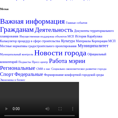
Метки
Важная информация
Главные события
Гражданам
Деятельность
Документы территориального
планирования
История Карабулака
Имущественная поддержка объектов МСП
Культура
Калькулятор процедур в сфере строительства
Материалы Корпорации МСП
Муниципалитет
Местные нормативы градостроительного проектирования
Новости города
Официальный
Муниципальный контроль
Работа мэрии
комментарий
Подкасты
Пресс-центр
Региональные
СМИ о нас
Социально-экономическое развитие города
Спорт
Федеральные
Формирование комфортной городской среды
Экономика и бизнес