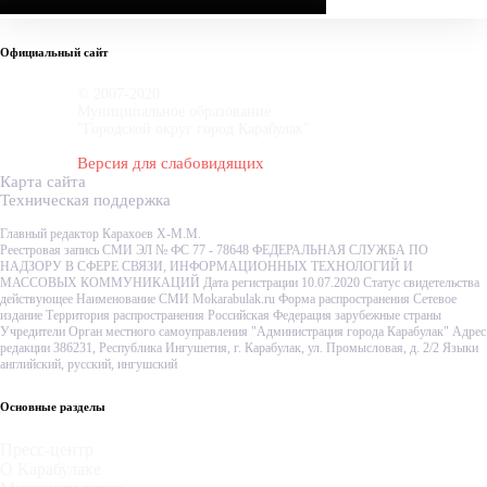
Официальный сайт
© 2007-2020
Муниципальное образование
"Городской округ город Карабулак"
Версия для слабовидящих
Карта сайта
Техническая поддержка
Главный редактор Карахоев Х-М.М.
Реестровая запись СМИ ЭЛ № ФС 77 - 78648 ФЕДЕРАЛЬНАЯ СЛУЖБА ПО
НАДЗОРУ В СФЕРЕ СВЯЗИ, ИНФОРМАЦИОННЫХ ТЕХНОЛОГИЙ И
МАССОВЫХ КОММУНИКАЦИЙ Дата регистрации 10.07.2020 Статус свидетельства
действующее Наименование СМИ Mokarabulak.ru Форма распространения Сетевое
издание Территория распространения Российская Федерация зарубежные страны
Учредители Орган местного самоуправления "Администрация города Карабулак" Адрес
редакции 386231, Республика Ингушетия, г. Карабулак, ул. Промысловая, д. 2/2 Языки
английский, русский, ингушский
Основные разделы
Пресс-центр
О Карабулаке