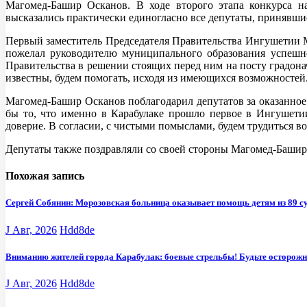
Магомед-Башир Осканов. В ходе второго этапа конкурса н
высказались практически единогласно все депутаты, принявшие
Первый заместитель Председателя Правительства Ингушетии 
пожелал руководителю муниципального образования успешно
Правительства в решении стоящих перед ним на посту градона
известны, будем помогать, исходя из имеющихся возможностей.
Магомед-Башир Осканов поблагодарил депутатов за оказанное 
бы то, что именно в Карабулаке прошло первое в Ингушети
доверие. В согласии, с чистыми помыслами, будем трудиться во
Депутаты также поздравляли со своей стороны Магомед-Башира
Похожая запись
Сергей Собянин: Морозовская больница оказывает помощь детям из 89 с
J Авг, 2026
Hdd8de
Вниманию жителей города Карабулак: боевые стрельбы! Будьте осторож
J Авг, 2026
Hdd8de