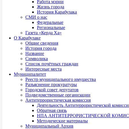
Работа мэрии
Жизнь города
История Карабулака
СМИ о нас
Федеральные
Региональные
Газета «Керда Ха»
О Карабулаке
Общие сведения
История города
Название
Символика
Список почётных граждан
Интересные места
Муниципалитет
Реестр муниципального имущества
Разъяснение прокуратуры
Городской совет депутатов
Подведомственные организации
Антитеррористическая комиссия
Деятельность Антитеррористической комисси
Обратная связь
НПА АНТИТЕРРОРИСТИЧЕСКОЙ КОМИ
Методические материалы
Муниципальный Архив