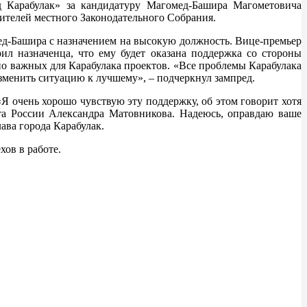
д Карабулак» за кандидатуру Магомед-Башира Магометовича
вителей местного Законодательного Собрания.
д-Башира с назначением на высокую должность. Вице-премьер
л назначенца, что ему будет оказана поддержка со стороны
но важных для Карабулака проектов. «Все проблемы Карабулака
изменить ситуацию к лучшему», – подчеркнул зампред.
Я очень хорошо чувствую эту поддержку, об этом говорит хотя
а России Александра Матовникова. Надеюсь, оправдаю ваше
ава города Карабулак.
ов в работе.