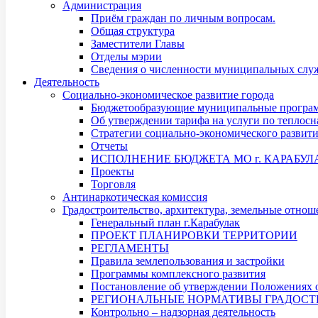
Администрация
Приём граждан по личным вопросам.
Общая структура
Заместители Главы
Отделы мэрии
Сведения о численности муниципальных служ
Деятельность
Социально-экономическое развитие города
Бюджетообразующие муниципальные програ
Об утверждении тарифа на услуги по теплос
Стратегии социально-экономического развит
Отчеты
ИСПОЛНЕНИЕ БЮДЖЕТА МО г. КАРАБУЛ
Проекты
Торговля
Антинаркотическая комиссия
Градостроительство, архитектура, земельные отнош
Генеральный план г.Карабулак
ПРОЕКТ ПЛАНИРОВКИ ТЕРРИТОРИИ
РЕГЛАМЕНТЫ
Правила землепользования и застройки
Программы комплексного развития
Постановление об утверждении Положениях о
РЕГИОНАЛЬНЫЕ НОРМАТИВЫ ГРАДОСТ
Контрольно – надзорная деятельность