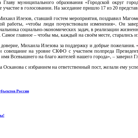
а Главу муниципального образования «Городской округ горо
 участие в голосовании. На заседание пришло 17 из 20 предста
Михаил Илезов, ставший гостем мероприятия, поздравил Магоме
й работы, «чтобы люди почувствовали изменения». Он завери
чальника социально-экономических задач, в реализации жизнен
 Самое главное – чтобы мы, каждый на своём месте, старались 
доверие, Михаила Илезова за поддержку и добрые пожелания. «
и совещание на уровне СКФО с участием полпреда Президент
 имя Всевышнего на благо жителей нашего города», – заверил Гл
 Осканова с избранием на ответственный пост, желали ему успех
убъектов России
ны!