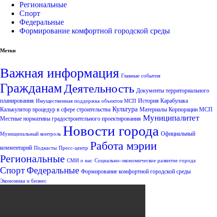
Региональные
Спорт
Федеральные
Формирование комфортной городской среды
Метки
Важная информация
Главные события
Гражданам
Деятельность
Документы территориального
планирования
История Карабулака
Имущественная поддержка объектов МСП
Культура
Калькулятор процедур в сфере строительства
Материалы Корпорации МСП
Муниципалитет
Местные нормативы градостроительного проектирования
Новости города
Официальный
Муниципальный контроль
Работа мэрии
комментарий
Подкасты
Пресс-центр
Региональные
СМИ о нас
Социально-экономическое развитие города
Спорт
Федеральные
Формирование комфортной городской среды
Экономика и бизнес