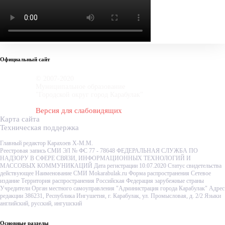
Официальный сайт
© 2007-2020
Муниципальное образование
"Городской округ город Карабулак"
Версия для слабовидящих
Карта сайта
Техническая поддержка
Главный редактор Карахоев Х-М.М.
Реестровая запись СМИ ЭЛ № ФС 77 - 78648 ФЕДЕРАЛЬНАЯ СЛУЖБА ПО
НАДЗОРУ В СФЕРЕ СВЯЗИ, ИНФОРМАЦИОННЫХ ТЕХНОЛОГИЙ И
МАССОВЫХ КОММУНИКАЦИЙ Дата регистрации 10.07.2020 Статус свидетельства
действующее Наименование СМИ Mokarabulak.ru Форма распространения Сетевое
издание Территория распространения Российская Федерация зарубежные страны
Учредители Орган местного самоуправления "Администрация города Карабулак" Адрес
редакции 386231, Республика Ингушетия, г. Карабулак, ул. Промысловая, д. 2/2 Языки
английский, русский, ингушский
Основные разделы