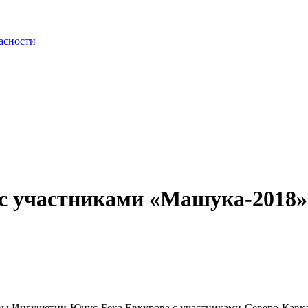
асности
 с участниками «Машука-2018»
лавы Ингушетии Юнус-Бека Евкурова с участниками Северо-Кавк