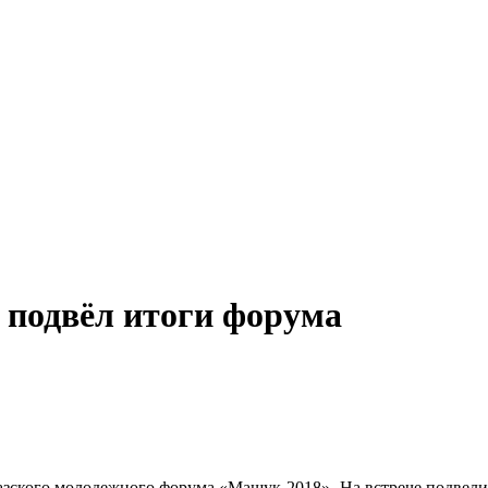
 подвёл итоги форума
азского молодежного форума «Машук-2018». На встрече подвели