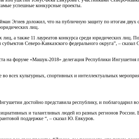
 самые успешные конкурсные проекты.
ейман Эгиев доложил, что на публичную защиту по итогам двух
ы юридических лиц.
х лиц, а также 11 лауреатов конкурса среди юридических лиц. 
 субъектов Северо-Кавказского федерального округа”, – сказал С
ста на форуме «Машук-2018» делегация Республики Ингушетия пр
 во всех культурных, спортивных и интеллектуальных мероприя
нгушетии достойно представила республику, и поблагодарил все
нициативных и талантливых людей из разных регионов России. 
грантовой поддержке “, – сказал Ю. Евкуров.