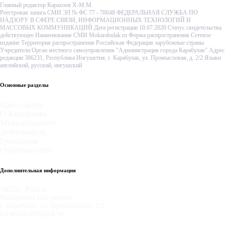
Главный редактор Карахоев Х-М.М.
Реестровая запись СМИ ЭЛ № ФС 77 - 78648 ФЕДЕРАЛЬНАЯ СЛУЖБА ПО
НАДЗОРУ В СФЕРЕ СВЯЗИ, ИНФОРМАЦИОННЫХ ТЕХНОЛОГИЙ И
МАССОВЫХ КОММУНИКАЦИЙ Дата регистрации 10.07.2020 Статус свидетельства
действующее Наименование СМИ Mokarabulak.ru Форма распространения Сетевое
издание Территория распространения Российская Федерация зарубежные страны
Учредители Орган местного самоуправления "Администрация города Карабулак" Адрес
редакции 386231, Республика Ингушетия, г. Карабулак, ул. Промысловая, д. 2/2 Языки
английский, русский, ингушский
Основные разделы
Пресс-центр
О Карабулаке
Муниципалитет
Деятельность
Гражданам
Обратная связь
Дополнительная информация
386231, Россия,
Республика Ингушетия,
г. Карабулак, ул. Промысловая, 2/2.
karabulak2009@bk.ru