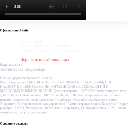
Официальный сайт
© 2007-2020
Муниципальное образование
"Городской округ город Карабулак"
Версия для слабовидящих
Карта сайта
Техническая поддержка
Главный редактор Карахоев Х-М.М.
Реестровая запись СМИ ЭЛ № ФС 77 - 78648 ФЕДЕРАЛЬНАЯ СЛУЖБА ПО
НАДЗОРУ В СФЕРЕ СВЯЗИ, ИНФОРМАЦИОННЫХ ТЕХНОЛОГИЙ И
МАССОВЫХ КОММУНИКАЦИЙ Дата регистрации 10.07.2020 Статус свидетельства
действующее Наименование СМИ Mokarabulak.ru Форма распространения Сетевое
издание Территория распространения Российская Федерация зарубежные страны
Учредители Орган местного самоуправления "Администрация города Карабулак" Адрес
редакции 386231, Республика Ингушетия, г. Карабулак, ул. Промысловая, д. 2/2 Языки
английский, русский, ингушский
Основные разделы