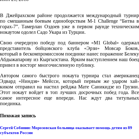
В Джейрахском районе продолжается международный турнир
по смешанным боевым единоборствам M-1 Challenge “Битва в
горах-7”. Тамерлан Оздоев уже в первом раунде техническим
нокаутом одолел Садо Укара из Турции.
Свою очередную победу под баннером «M1 Global» одержал
представитель бойцовского клуба «Эрзи» Мовсар Боков,
который в бескомпромиссном поединке нанес поражение Белеку
Абдыжапарову из Кыргызстана. Ярким выступлением наш боец
привел в восторг многочисленную публику.
Автором самого быстрого нокаута турнира стал американец
Эдвард «Ниндзя» Мейсси, который первым же ударом хай-
киком отправил на настил рейджа Мате Саникидзе из Грузии.
Этот нокаут войдет в топ лучших досрочных побед года. Все
самое интересное еще впереди. Нас ждут два титульных
поединка.
Похожая запись
Сергей Собянин: Морозовская больница оказывает помощь детям из 89
субъектов России