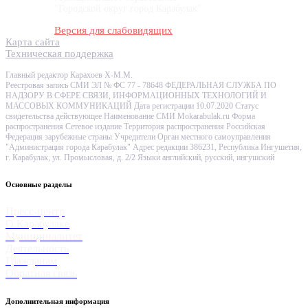
"Городской округ город Карабулак"
Версия для слабовидящих
Карта сайта
Техническая поддержка
Главный редактор Карахоев Х-М.М.
Реестровая запись СМИ ЭЛ № ФС 77 - 78648 ФЕДЕРАЛЬНАЯ СЛУЖБА ПО
НАДЗОРУ В СФЕРЕ СВЯЗИ, ИНФОРМАЦИОННЫХ ТЕХНОЛОГИЙ И
МАССОВЫХ КОММУНИКАЦИЙ Дата регистрации 10.07.2020 Статус
свидетельства действующее Наименование СМИ Mokarabulak.ru Форма
распространения Сетевое издание Территория распространения Российская
Федерация зарубежные страны Учредители Орган местного самоуправления
"Администрация города Карабулак" Адрес редакции 386231, Республика Ингушетия,
г. Карабулак, ул. Промысловая, д. 2/2 Языки английский, русский, ингушский
Основные разделы
Пресс-центр
О Карабулаке
Муниципалитет
Деятельность
Гражданам
Обратная связь
Дополнительная информация