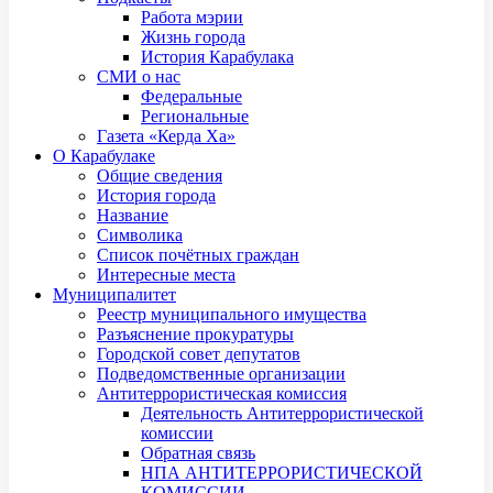
Работа мэрии
Жизнь города
История Карабулака
СМИ о нас
Федеральные
Региональные
Газета «Керда Ха»
О Карабулаке
Общие сведения
История города
Название
Символика
Список почётных граждан
Интересные места
Муниципалитет
Реестр муниципального имущества
Разъяснение прокуратуры
Городской совет депутатов
Подведомственные организации
Антитеррористическая комиссия
Деятельность Антитеррористической
комиссии
Обратная связь
НПА АНТИТЕРРОРИСТИЧЕСКОЙ
КОМИССИИ