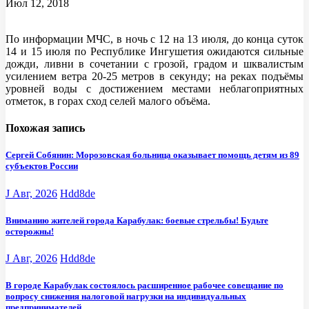
Июл 12, 2018
По информации МЧС, в ночь с 12 на 13 июля, до конца суток
14 и 15 июля по Республике Ингушетия ожидаются сильные
дожди, ливни в сочетании с грозой, градом и шквалистым
усилением ветра 20-25 метров в секунду; на реках подъёмы
уровней воды с достижением местами неблагоприятных
отметок, в горах сход селей малого объёма.
Похожая запись
Сергей Собянин: Морозовская больница оказывает помощь детям из 89
субъектов России
J Авг, 2026
Hdd8de
Вниманию жителей города Карабулак: боевые стрельбы! Будьте
осторожны!
J Авг, 2026
Hdd8de
В городе Карабулак состоялось расширенное рабочее совещание по
вопросу снижения налоговой нагрузки на индивидуальных
предпринимателей.