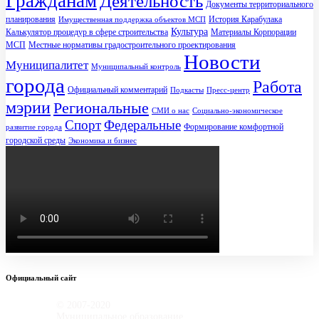
Гражданам
Деятельность
Документы территориального
планирования
История Карабулака
Имущественная поддержка объектов МСП
Культура
Калькулятор процедур в сфере строительства
Материалы Корпорации
МСП
Местные нормативы градостроительного проектирования
Новости
Муниципалитет
Муниципальный контроль
города
Работа
Официальный комментарий
Подкасты
Пресс-центр
мэрии
Региональные
СМИ о нас
Социально-экономическое
Спорт
Федеральные
Формирование комфортной
развитие города
городской среды
Экономика и бизнес
Официальный сайт
© 2007-2020
Муниципальное образование