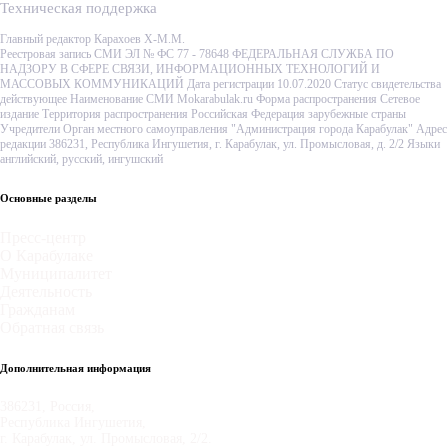
Техническая поддержка
Главный редактор Карахоев Х-М.М.
Реестровая запись СМИ ЭЛ № ФС 77 - 78648 ФЕДЕРАЛЬНАЯ СЛУЖБА ПО
НАДЗОРУ В СФЕРЕ СВЯЗИ, ИНФОРМАЦИОННЫХ ТЕХНОЛОГИЙ И
МАССОВЫХ КОММУНИКАЦИЙ Дата регистрации 10.07.2020 Статус свидетельства
действующее Наименование СМИ Mokarabulak.ru Форма распространения Сетевое
издание Территория распространения Российская Федерация зарубежные страны
Учредители Орган местного самоуправления "Администрация города Карабулак" Адрес
редакции 386231, Республика Ингушетия, г. Карабулак, ул. Промысловая, д. 2/2 Языки
английский, русский, ингушский
Основные разделы
Пресс-центр
О Карабулаке
Муниципалитет
Деятельность
Гражданам
Обратная связь
Дополнительная информация
386231, Россия,
Республика Ингушетия,
г. Карабулак, ул. Промысловая, 2/2.