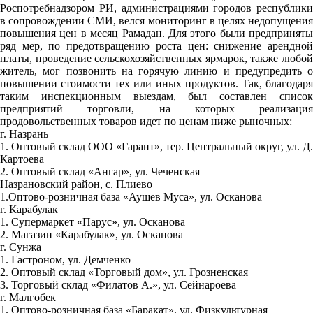
Роспотребнадзором РИ, администрациями городов республики
в сопровождении СМИ, велся мониторинг в целях недопущения
повышения цен в месяц Рамадан. Для этого были предприняты
ряд мер, по предотвращению роста цен: снижение арендной
платы, проведение сельскохозяйственных ярмарок, также любой
житель, мог позвонить на горячую линию и предупредить о
повышении стоимости тех или иных продуктов. Так, благодаря
таким инспекционным выездам, был составлен список
предприятий торговли, на которых реализация
продовольственных товаров идет по ценам ниже рыночных:
г. Назрань
1. Оптовый склад ООО «Гарант», тер. Центральный округ, ул. Д.
Картоева
2. Оптовый склад «Ангар», ул. Чеченская
Назрановский район, с. Плиево
1.Оптово-розничная база «Аушев Муса», ул. Осканова
г. Карабулак
1. Супермаркет «Парус», ул. Осканова
2. Магазин «Карабулак», ул. Осканова
г. Сунжа
1. Гастроном, ул. Демченко
2. Оптовый склад «Торговый дом», ул. Грозненская
3. Торговый склад «Филатов А.», ул. Сейнароева
г. Малгобек
1. Оптово-розничная база «Баракат», ул. Физкультурная