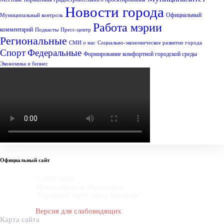
Новости города
Официальный
Муниципальный контроль
Работа мэрии
комментарий
Подкасты
Пресс-центр
Региональные
СМИ о нас
Социально-экономическое развитие города
Спорт
Федеральные
Формирование комфортной городской среды
Экономика и бизнес
Официальный сайт
© 2007-2020
Муниципальное образование
"Городской округ город Карабулак"
Версия для слабовидящих
Карта сайта