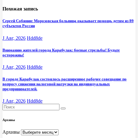
Похожая запись
Сергей Собянин: Морозовская больница оказывает помощь детям из 89
субъектов России
J Авг, 2026
Hdd8de
Вниманию жителей города Карабулак: боевые стрельбы! Будьте
осторожны!
J Авг, 2026
Hdd8de
В городе Карабулак состоялось расширенное рабочее совещание по
вопросу снижения налоговой нагрузки на индивидуальных
предпринимателей.
J Авг, 2026
Hdd8de
Архивы
Архивы