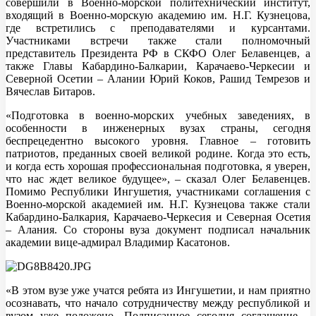
совершили в Военно-морской политехнический институт,
входящий в Военно-морскую академию им. Н.Г. Кузнецова,
где встретились с преподавателями и курсантами.
Участниками встречи также стали полномочный
представитель Президента РФ в СКФО Олег Белавенцев, а
также Главы Кабардино-Балкарии, Карачаево-Черкесии и
Северной Осетии – Алании Юрий Коков, Рашид Темрезов и
Вячеслав Битаров.
«Подготовка в военно-морских учебных заведениях, в
особенности в инженерных вузах страны, сегодня
беспрецедентно высокого уровня. Главное – готовить
патриотов, преданных своей великой родине. Когда это есть,
и когда есть хорошая профессиональная подготовка, я уверен,
что нас ждет великое будущее», – сказал Олег Белавенцев.
Помимо Республики Ингушетия, участниками соглашения с
Военно-морской академией им. Н.Г. Кузнецова также стали
Кабардино-Балкария, Карачаево-Черкесия и Северная Осетия
– Алания. Со стороны вуза документ подписал начальник
академии вице-адмирал Владимир Касатонов.
«В этом вузе уже учатся ребята из Ингушетии, и нам приятно
осознавать, что начало сотрудничеству между республикой и
вузом уже положено. Подписанное сегодня соглашение –