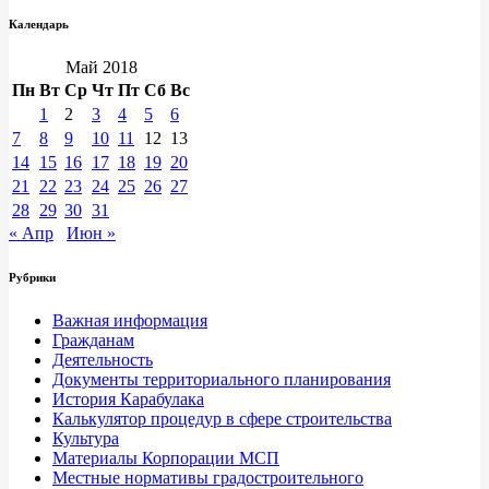
Календарь
Май 2018
Пн
Вт
Ср
Чт
Пт
Сб
Вс
1
2
3
4
5
6
7
8
9
10
11
12
13
14
15
16
17
18
19
20
21
22
23
24
25
26
27
28
29
30
31
« Апр
Июн »
Рубрики
Важная информация
Гражданам
Деятельность
Документы территориального планирования
История Карабулака
Калькулятор процедур в сфере строительства
Культура
Материалы Корпорации МСП
Местные нормативы градостроительного