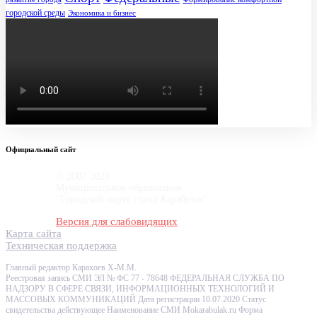
городской среды
Экономика и бизнес
Официальный сайт
© 2007-2020
Муниципальное образование
"Городской округ город Карабулак"
Версия для слабовидящих
Карта сайта
Техническая поддержка
Главный редактор Карахоев Х-М.М.
Реестровая запись СМИ ЭЛ № ФС 77 - 78648 ФЕДЕРАЛЬНАЯ СЛУЖБА ПО
НАДЗОРУ В СФЕРЕ СВЯЗИ, ИНФОРМАЦИОННЫХ ТЕХНОЛОГИЙ И
МАССОВЫХ КОММУНИКАЦИЙ Дата регистрации 10.07.2020 Статус
свидетельства действующее Наименование СМИ Mokarabulak.ru Форма