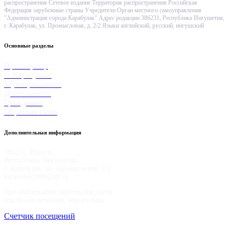
распространения Сетевое издание Территория распространения Российская
Федерация зарубежные страны Учредители Орган местного самоуправления
"Администрация города Карабулак" Адрес редакции 386231, Республика Ингушетия,
г. Карабулак, ул. Промысловая, д. 2/2 Языки английский, русский, ингушский
Основные разделы
Пресс-центр
О Карабулаке
Муниципалитет
Деятельность
Гражданам
Обратная связь
Дополнительная информация
386231, Россия,
Республика Ингушетия,
г. Карабулак, ул. Промысловая, 2/2.
karabulak2009@bk.ru
При публикации материалов сайта
ссылка на источник обязательна.
Счетчик посещений