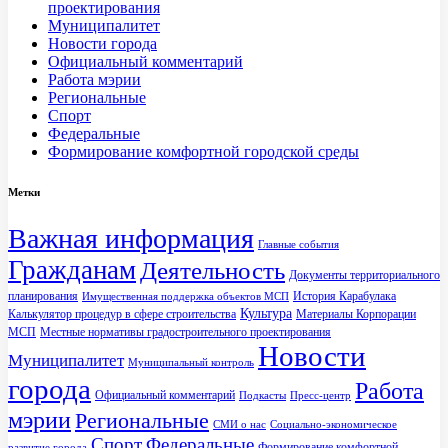
проектирования
Муниципалитет
Новости города
Официальный комментарий
Работа мэрии
Региональные
Спорт
Федеральные
Формирование комфортной городской среды
Метки
Важная информация
Главные события
Гражданам
Деятельность
Документы территориального
планирования
История Карабулака
Имущественная поддержка объектов МСП
Культура
Калькулятор процедур в сфере строительства
Материалы Корпорации
МСП
Местные нормативы градостроительного проектирования
Новости
Муниципалитет
Муниципальный контроль
города
Работа
Официальный комментарий
Подкасты
Пресс-центр
мэрии
Региональные
СМИ о нас
Социально-экономическое
Спорт
Федеральные
Формирование комфортной
развитие города