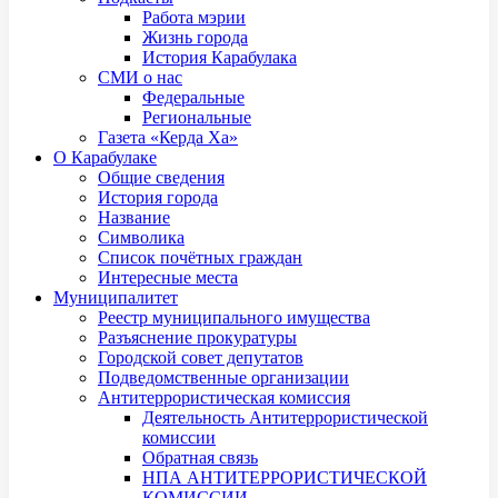
Работа мэрии
Жизнь города
История Карабулака
СМИ о нас
Федеральные
Региональные
Газета «Керда Ха»
О Карабулаке
Общие сведения
История города
Название
Символика
Список почётных граждан
Интересные места
Муниципалитет
Реестр муниципального имущества
Разъяснение прокуратуры
Городской совет депутатов
Подведомственные организации
Антитеррористическая комиссия
Деятельность Антитеррористической
комиссии
Обратная связь
НПА АНТИТЕРРОРИСТИЧЕСКОЙ
КОМИССИИ