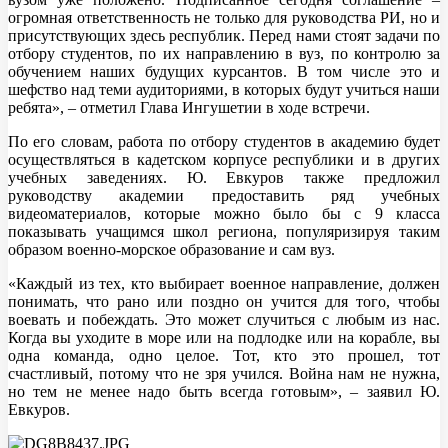
огромная ответственность не только для руководства РИ, но и
присутствующих здесь республик. Перед нами стоят задачи по
отбору студентов, по их направлению в вуз, по контролю за
обучением наших будущих курсантов. В том числе это и
шефство над теми аудиториями, в которых будут учиться наши
ребята», – отметил Глава Ингушетии в ходе встречи.
По его словам, работа по отбору студентов в академию будет
осуществляться в кадетском корпусе республики и в других
учебных заведениях. Ю. Евкуров также предложил
руководству академии предоставить ряд учебных
видеоматериалов, которые можно было бы с 9 класса
показывать учащимся школ региона, популяризируя таким
образом военно-морское образование и сам вуз.
«Каждый из тех, кто выбирает военное направление, должен
понимать, что рано или поздно он учится для того, чтобы
воевать и побеждать. Это может случиться с любым из нас.
Когда вы уходите в море или на подлодке или на корабле, вы
одна команда, одно целое. Тот, кто это прошел, тот
счастливый, потому что не зря учился. Война нам не нужна,
но тем не менее надо быть всегда готовым», – заявил Ю.
Евкуров.