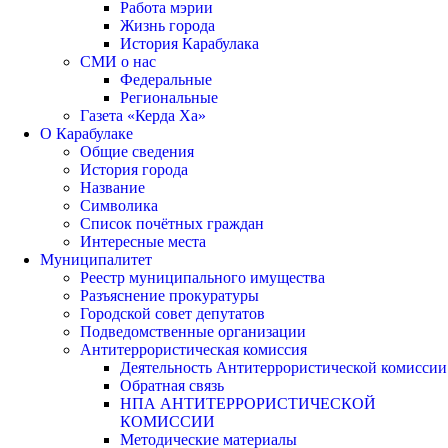
Работа мэрии
Жизнь города
История Карабулака
СМИ о нас
Федеральные
Региональные
Газета «Керда Ха»
О Карабулаке
Общие сведения
История города
Название
Символика
Список почётных граждан
Интересные места
Муниципалитет
Реестр муниципального имущества
Разъяснение прокуратуры
Городской совет депутатов
Подведомственные организации
Антитеррористическая комиссия
Деятельность Антитеррористической комиссии
Обратная связь
НПА АНТИТЕРРОРИСТИЧЕСКОЙ
КОМИССИИ
Методические материалы