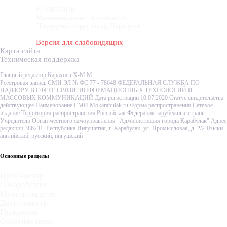
© 2007-2020
Муниципальное образование
"Городской округ город Карабулак"
Версия для слабовидящих
Карта сайта
Техническая поддержка
Главный редактор Карахоев Х-М.М.
Реестровая запись СМИ ЭЛ № ФС 77 - 78648 ФЕДЕРАЛЬНАЯ СЛУЖБА ПО
НАДЗОРУ В СФЕРЕ СВЯЗИ, ИНФОРМАЦИОННЫХ ТЕХНОЛОГИЙ И
МАССОВЫХ КОММУНИКАЦИЙ Дата регистрации 10.07.2020 Статус свидетельства
действующее Наименование СМИ Mokarabulak.ru Форма распространения Сетевое
издание Территория распространения Российская Федерация зарубежные страны
Учредители Орган местного самоуправления "Администрация города Карабулак" Адрес
редакции 386231, Республика Ингушетия, г. Карабулак, ул. Промысловая, д. 2/2 Языки
английский, русский, ингушский
Основные разделы
Пресс-центр
О Карабулаке
Муниципалитет
Деятельность
Гражданам
Обратная связь