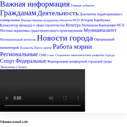
Важная информация
Главные события
Гражданам
Деятельность
Документы территориального
планирования
История Карабулака
Имущественная поддержка объектов МСП
Культура
Калькулятор процедур в сфере строительства
Материалы Корпорации МСП
Муниципалитет
Местные нормативы градостроительного проектирования
Новости города
Официальный
Муниципальный контроль
Работа мэрии
комментарий
Подкасты
Пресс-центр
Региональные
СМИ о нас
Социально-экономическое развитие города
Спорт
Федеральные
Формирование комфортной городской среды
Экономика и бизнес
Официальный сайт