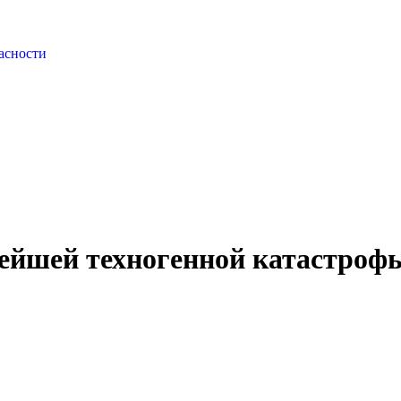
асности
нейшей техногенной катастроф