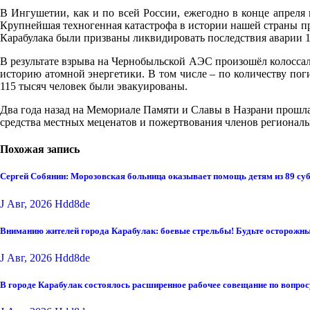
В Ингушетии, как и по всей России, ежегодно в конце апреля 
Крупнейшая техногенная катастрофа в истории нашей страны пр
Карабулака были призваны ликвидировать последствия аварии 12
В результате взрыва на Чернобыльской АЭС произошёл колоссаль
историю атомной энергетики. В том числе – по количеству пог
115 тысяч человек были эвакуированы.
Два года назад на Мемориале Памяти и Славы в Назрани прошл
средства местных меценатов и пожертвования членов регионал
Похожая запись
Сергей Собянин: Морозовская больница оказывает помощь детям из 89 су
J Авг, 2026
Hdd8de
Вниманию жителей города Карабулак: боевые стрельбы! Будьте осторожны
J Авг, 2026
Hdd8de
В городе Карабулак состоялось расширенное рабочее совещание по вопро