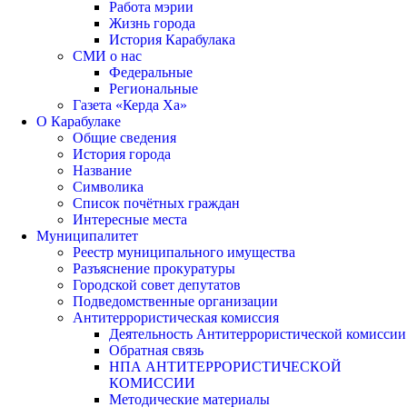
Работа мэрии
Жизнь города
История Карабулака
СМИ о нас
Федеральные
Региональные
Газета «Керда Ха»
О Карабулаке
Общие сведения
История города
Название
Символика
Список почётных граждан
Интересные места
Муниципалитет
Реестр муниципального имущества
Разъяснение прокуратуры
Городской совет депутатов
Подведомственные организации
Антитеррористическая комиссия
Деятельность Антитеррористической комиссии
Обратная связь
НПА АНТИТЕРРОРИСТИЧЕСКОЙ
КОМИССИИ
Методические материалы