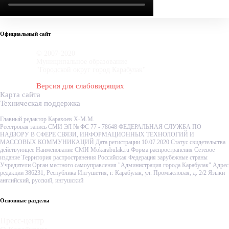
Официальный сайт
© 2007-2020
Муниципальное образование
"Городской округ город Карабулак"
Версия для слабовидящих
Карта сайта
Техническая поддержка
Главный редактор Карахоев Х-М.М.
Реестровая запись СМИ ЭЛ № ФС 77 - 78648 ФЕДЕРАЛЬНАЯ СЛУЖБА ПО
НАДЗОРУ В СФЕРЕ СВЯЗИ, ИНФОРМАЦИОННЫХ ТЕХНОЛОГИЙ И
МАССОВЫХ КОММУНИКАЦИЙ Дата регистрации 10.07.2020 Статус свидетельства
действующее Наименование СМИ Mokarabulak.ru Форма распространения Сетевое
издание Территория распространения Российская Федерация зарубежные страны
Учредители Орган местного самоуправления "Администрация города Карабулак" Адрес
редакции 386231, Республика Ингушетия, г. Карабулак, ул. Промысловая, д. 2/2 Языки
английский, русский, ингушский
Основные разделы
Пресс-центр