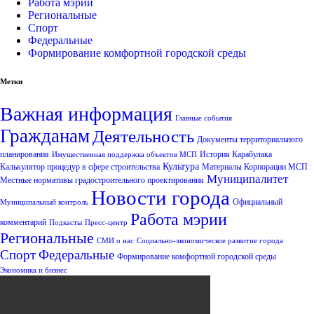
Работа мэрии
Региональные
Спорт
Федеральные
Формирование комфортной городской среды
Метки
Важная информация
Главные события
Гражданам
Деятельность
Документы территориального
планирования
История Карабулака
Имущественная поддержка объектов МСП
Культура
Калькулятор процедур в сфере строительства
Материалы Корпорации МСП
Муниципалитет
Местные нормативы градостроительного проектирования
Новости города
Официальный
Муниципальный контроль
Работа мэрии
комментарий
Подкасты
Пресс-центр
Региональные
СМИ о нас
Социально-экономическое развитие города
Спорт
Федеральные
Формирование комфортной городской среды
Экономика и бизнес