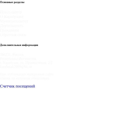
Основные разделы
Пресс-центр
О Карабулаке
Муниципалитет
Деятельность
Гражданам
Обратная связь
Дополнительная информация
386231, Россия,
Республика Ингушетия,
г. Карабулак, ул. Промысловая, 2/2.
karabulak2009@bk.ru
При публикации материалов сайта
ссылка на источник обязательна.
Счетчик посещений