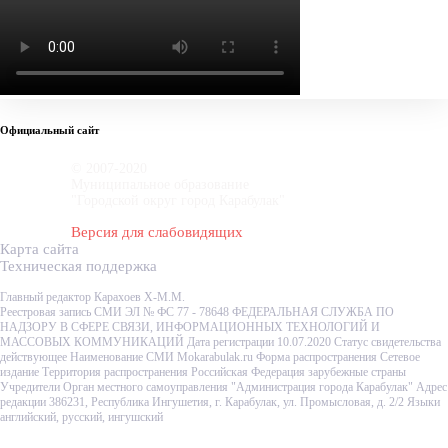
Официальный сайт
© 2007-2020
Муниципальное образование
"Городской округ город Карабулак"
Версия для слабовидящих
Карта сайта
Техническая поддержка
Главный редактор Карахоев Х-М.М.
Реестровая запись СМИ ЭЛ № ФС 77 - 78648 ФЕДЕРАЛЬНАЯ СЛУЖБА ПО
НАДЗОРУ В СФЕРЕ СВЯЗИ, ИНФОРМАЦИОННЫХ ТЕХНОЛОГИЙ И
МАССОВЫХ КОММУНИКАЦИЙ Дата регистрации 10.07.2020 Статус свидетельства
действующее Наименование СМИ Mokarabulak.ru Форма распространения Сетевое
издание Территория распространения Российская Федерация зарубежные страны
Учредители Орган местного самоуправления "Администрация города Карабулак" Адрес
редакции 386231, Республика Ингушетия, г. Карабулак, ул. Промысловая, д. 2/2 Языки
английский, русский, ингушский